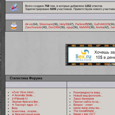
Всего создано
758
тем, в которые добавлено
1252
ответов.
Зарегистрировано
9206
участников. Приветствуем нового участни
Поздравляем с Днем Рождения!
Ali-vic
(64)
,
Shturmann
(36)
,
hitriy99
(47)
,
Parfenofff
(50)
,
GaPoN6329
(34)
Zaschranedz
(40)
,
Den1990
(36)
,
egup
(36)
,
MaNNN
(36)
,
Anetta
(42)
,
Jan
Доба
Статистика Форума
Последнии темы
Популярные темы
«Zver Virus intori...
Разновидности виру...
✦ Anomilia Stella ...
Новый вид фотогале...
‡†P§inetik†‡
Заказ баннеров
Экипаж Фрегата Ƀet...
Прогон сайта по ка...
✦ Паспорт ядра: ‡†...
Вопрос - ответ
какои жанр игры вы...
Ƀeta
The InstallShield ...
псинэтика...псилек...
Какая у вас ОС?
✦ Межзвёздный маяк...