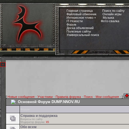
Главная страница
Поиск по сайту
Файловый обменник
Онлайн игры
Интересное чтиво +
Музыка
IT-Новости
Фото-свалка
Форум
Доска объявлений
Полезные сайты
Универсальный поиск
[
Новые сообщения
·
Участники
·
Правила форума
·
Поиск
·
Мои сообщения
· ]
Основной Форум DUMP.NNOV.RU
Форум
Справка и поддержка
Вопросы по сайту
Модератор форума:
liS
Обо всем