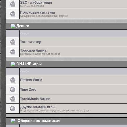
SEO - лаборатория
SEO Эксперименты
Поисковые системы
Обсуждение работы поисковых систем
Деньги
Форум
Тотализатор
Торговая биржа
Продажа\Покупка любых товаров
ON-LINE игры
Форум
Perfect World
Time Zero
TrackMania Nation
Другие он-лайн игры
Раздел для обсуждения игр для которых еще нет раздела
ОБщение по тематикам