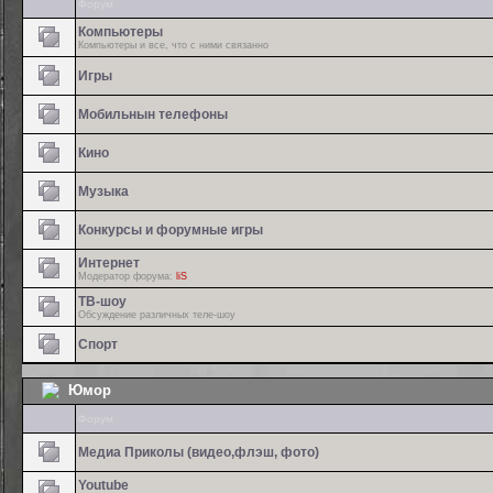
Форум
Компьютеры
Компьютеры и все, что с ними связанно
Игры
Мобильнын телефоны
Кино
Музыка
Конкурсы и форумные игры
Интернет
Модератор форума:
liS
ТВ-шоу
Обсуждение различных теле-шоу
Спорт
Юмор
Форум
Медиа Приколы (видео,флэш, фото)
Youtube