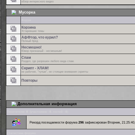
обзор интересного видео
Мусорка
Форум
Корзина
Устаревшие темы
АфФтор, что курил?
Полный бред
Несмешно!
Юмор признаный - несмешным!
Спам
Раздел, где разрешен любого вида спам.
Скрипт - ХЛАМ!
не рабочие, "тупые", не стоящие внимания скрипты
Повторы
Дополнительная информация
Посетители:
0
(участников -
0
, гостей -
0
)
Рекорд посещаемости форума
296
зафиксирован Вторник, 21:25:40,
Статистика форума