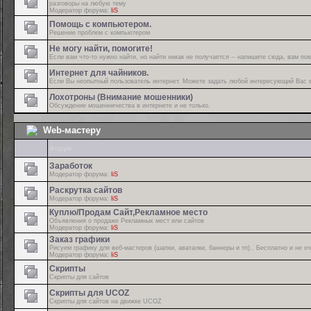
разговоры на любую тему
Модератор форума:
liS
Помощь с компьютером.
Решение проблем с компьютером
Не могу найти, помогите!
Если вам что-то нужно найти, но найти никак не получается -- напишите сюда, вам пом
Интернет для чайников.
Если Вы неопытный пользователь интернет. Можете задать любой интересующий Вас 
Лохотроны (Внимание мошенники)
Обсуждение мошенничества в интернете и не только.
Web-мастеру
Форум
Заработок
Модератор форума:
liS
Раскрутка сайтов
Модератор форума:
liS
Куплю/Продам Сайт,Рекламное место
Объявления о продаже Рекламных мест или сайтов
Модератор форума:
liS
Заказ графики
Рисуем графику для веб-мастеров (шапки, аваталки, баннеры и тп).. Бесплатно и не о
Модератор форума:
liS
Скрипты
Скрипты для сайтов
Скрипты для UCOZ
Скрипты для сайтов на движке UCOZ