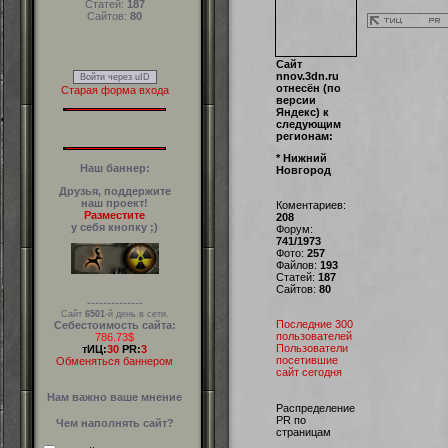
Статей:
187
Сайтов:
80
Сайт
nnov.3dn.ru
Войти через uID
отнесён (по
Старая форма входа
версии
Яндекс) к
следующим
регионам:
* Нижний
Наш баннер:
Новгород
Друзья, поддержите
наш проект!
Коментариев:
Разместите
208
у себя кнопку ;)
Форум:
741/1973
Фото:
257
Файлов:
193
Статей:
187
Сайтов:
80
--------------
Сайт
6501
-й день в сети.
Последние 300
Себестоимость сайта:
пользователей
786.73$
Пользователи
тИЦ:
30
PR:
3
посетившие
Обменяться баннером
сайт сегодня
Нам важно ваше мнение
Распределение
PR по
Чем наполнять сайт?
страницам