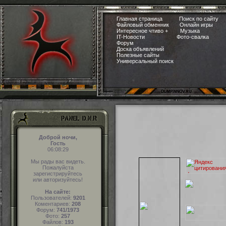
Главная страница
Поиск по сайту
Файловый обменник
Онлайн игры
Интересное чтиво +
Музыка
IT-Новости
Фото-свалка
Форум
Доска объявлений
Полезные сайты
Универсальный поиск
Доброй ночи,
Гость
06:08:29
Мы рады вас видеть.
Пожалуйста
зарегистрируйтесь
или авторизуйтесь!
На сайте:
Пользователей:
9201
Коментариев:
208
Форум:
741/1973
Фото:
257
Файлов:
193