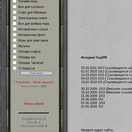
Онлайн игры
Все для сотового
Софт для Windows
-
Электронные книги
-
Все для вебмастера
-
Интересные статьи
Интересные фото
Игры для приставок
Музыка
Обзоры софта
Обзоры игр
История Тиц\PR
Обзоры "железа"
25.03.2011 20\3 Ссылающихся сай
IT-Новости
01.07.2010 10\2 (Ссылающихся са
31.03.2010 10\3 (Ссылающихся са
04.03.2010 10\3 ( Ссылающихся с
16.02.2010 0\3 (Ссылающихся сай
[
·
]
Результаты
Архив опросов
Всего ответов:
2395
30.10.2009: 10\3 (Внешних ссыло
16.10.2009: 20\3 (Внешних ссыло
31.08.2009: 10\3
25.06.2009: 0\3
01.06.2009: 10\3
Perfect World
01.05.2009: 0\2
Онлайн всего:
1
Гостей:
1
Пользователей:
0
Введите адрес сайта: