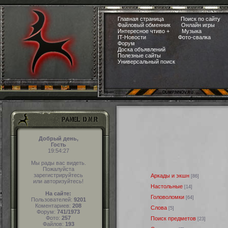
Главная страница
Поиск по сайту
Файловый обменник
Онлайн игры
Интересное чтиво +
Музыка
IT-Новости
Фото-свалка
Форум
Доска объявлений
Полезные сайты
Универсальный поиск
Добрый день,
Гость
19:54:28
Мы рады вас видеть.
Пожалуйста
зарегистрируйтесь
Аркады и экшн
[86]
или авторизуйтесь!
Настольные
[14]
На сайте:
Головоломки
[64]
Пользователей:
9201
Коментариев:
208
Слова
[5]
Форум:
741/1973
Фото:
257
Поиск предметов
[23]
Файлов:
193