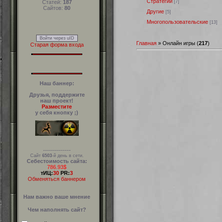
Стратегии
[7]
Статей:
187
Сайтов:
80
Другие
[5]
Многопользовательские
[13]
Войти через uID
Главная
»
Онлайн игры
(
217
)
Старая форма входа
Наш баннер:
Друзья, поддержите
наш проект!
Разместите
у себя кнопку ;)
--------------
Сайт
6503
-й день в сети.
Себестоимость сайта:
786.93$
тИЦ:
30
PR:
3
Обменяться баннером
Нам важно ваше мнение
Чем наполнять сайт?