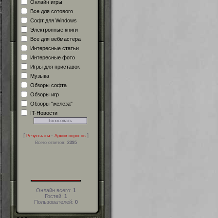
Онлайн игры
Все для сотового
Софт для Windows
Электронные книги
Все для вебмастера
Интересные статьи
Интересные фото
Игры для приставок
Музыка
Обзоры софта
Обзоры игр
Обзоры "железа"
IT-Новости
[
·
]
Результаты
Архив опросов
Всего ответов:
2395
Онлайн всего:
1
Гостей:
1
Пользователей:
0