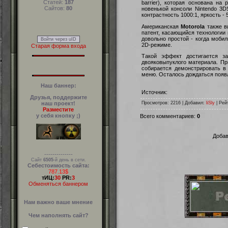
Статей:
187
barrier), которая основана на
Сайтов:
80
новенькой консоли Nintendo 3D
контрастность 1000:1, яркость - 5
Американская
Motorola
также в
патент, касающийся технологии
довольно простой - когда мобил
Войти через uID
2D-режиме.
Старая форма входа
Такой эффект достигается з
двояковыпуклого материала. Пр
собирается демонстрировать в
меню. Осталось дождаться появл
Наш баннер:
Источник:
Друзья, поддержите
наш проект!
Просмотров
: 2216 |
Добавил
:
liSly
|
Рей
Разместите
у себя кнопку ;)
Всего комментариев
:
0
Добав
--------------
Сайт
6505
-й день в сети.
Себестоимость сайта:
787.13$
тИЦ:
30
PR:
3
Обменяться баннером
Нам важно ваше мнение
Чем наполнять сайт?