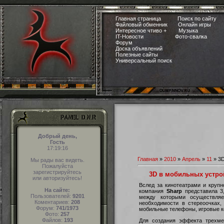
Главная страница
Поиск по сайту
Файловый обменник
Онлайн игры
Интересное чтиво +
Музыка
IT-Новости
Фото-свалка
Форум
Доска объявлений
Полезные сайты
Универсальный поиск
Добрый день,
Гость
17:19:17
Главная
»
2010
»
Апрель
»
11
» 3D
Мы рады вас видеть.
Пожалуйста
зарегистрируйтесь
3D в мобильных устро
или авторизуйтесь!
Вслед за кинотеатрами и круп
На сайте:
компания
Sharp
представила 3
Пользователей:
9201
между которыми осуществляе
Коментариев:
208
необходимости в стереоочках,
Форум:
741/1973
мобильные телефоны, игровые ко
Фото:
257
Файлов:
193
Для создания эффекта трехмер