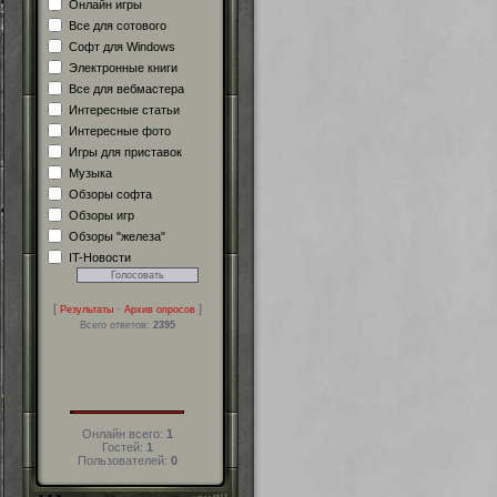
Онлайн игры
Все для сотового
Софт для Windows
Электронные книги
Все для вебмастера
Интересные статьи
Интересные фото
Игры для приставок
Музыка
Обзоры софта
Обзоры игр
Обзоры "железа"
IT-Новости
[
·
]
Результаты
Архив опросов
Всего ответов:
2395
Онлайн всего:
1
Гостей:
1
Пользователей:
0