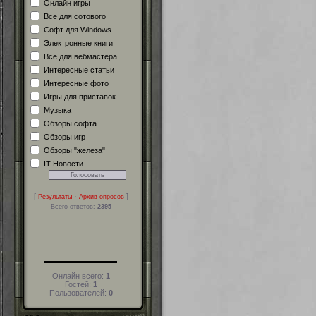
Онлайн игры
Все для сотового
Софт для Windows
Электронные книги
Все для вебмастера
Интересные статьи
Интересные фото
Игры для приставок
Музыка
Обзоры софта
Обзоры игр
Обзоры "железа"
IT-Новости
[
·
]
Результаты
Архив опросов
Всего ответов:
2395
Онлайн всего:
1
Гостей:
1
Пользователей:
0