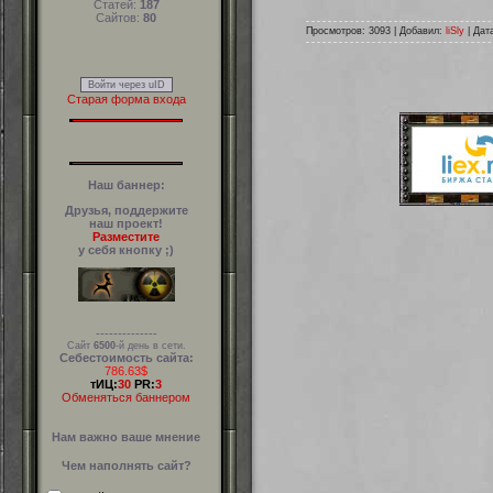
Статей:
187
Сайтов:
80
Просмотров: 3093 | Добавил:
liSly
| Дат
Войти через uID
Старая форма входа
Наш баннер:
Друзья, поддержите
наш проект!
Разместите
у себя кнопку ;)
--------------
Сайт
6500
-й день в сети.
Себестоимость сайта:
786.63$
тИЦ:
30
PR:
3
Обменяться баннером
Нам важно ваше мнение
Чем наполнять сайт?