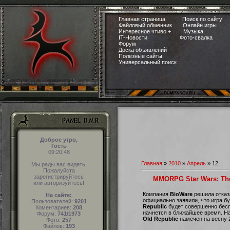
Главная страница
Поиск по сайту
Файловый обменник
Онлайн игры
Интересное чтиво +
Музыка
IT-Новости
Фото-свалка
Форум
Доска объявлений
Полезные сайты
Универсальный поиск
Доброе утро,
Гость
09:20:48
Главная
»
2010
»
Апрель
»
12
Мы рады вас видеть.
Пожалуйста
зарегистрируйтесь
MMORPG Star Wars: The
или авторизуйтесь!
Компания
BioWare
решила отказ
На сайте:
официально заявили, что игра бу
Пользователей:
9201
Republic
будет совершенно бесп
Коментариев:
208
начнется в ближайшее время. Н
Форум:
741/1973
Old Republic
намечен на весну 2
Фото:
257
Файлов:
193