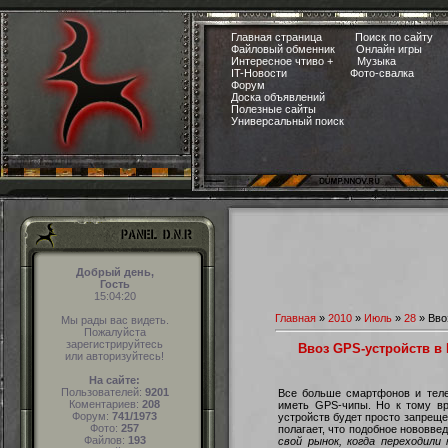
Главная страница
Поиск по сайту
Файловый обменник
Онлайн игры
Интересное чтиво +
Музыка
IT-Новости
Фото-свалка
Форум
Доска объявлений
Полезные сайты
Универсальный поиск
Добрый день,
Гость
15:04:21
Главная
»
2010
»
Июль
»
28
» Вво
Мы рады вас видеть.
Пожалуйста
зарегистрируйтесь
Ввоз GPS-устройств в
или авторизуйтесь!
На сайте:
Пользователей:
9201
Все больше смартфонов и теле
Коментариев:
208
иметь GPS-чипы. Но к тому вр
Форум:
741/1973
устройств будет просто запрещ
Фото:
257
полагает, что подобное нововве
Файлов:
193
свой рынок, когда переходили