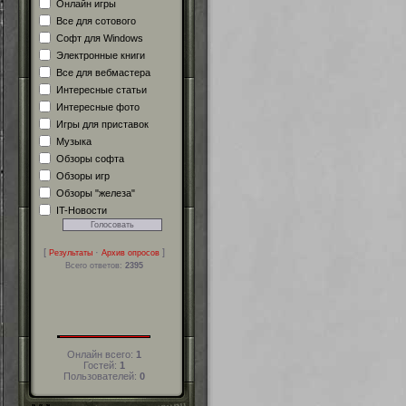
Онлайн игры
Все для сотового
Софт для Windows
Электронные книги
Все для вебмастера
Интересные статьи
Интересные фото
Игры для приставок
Музыка
Обзоры софта
Обзоры игр
Обзоры "железа"
IT-Новости
[
·
]
Результаты
Архив опросов
Всего ответов:
2395
Онлайн всего:
1
Гостей:
1
Пользователей:
0