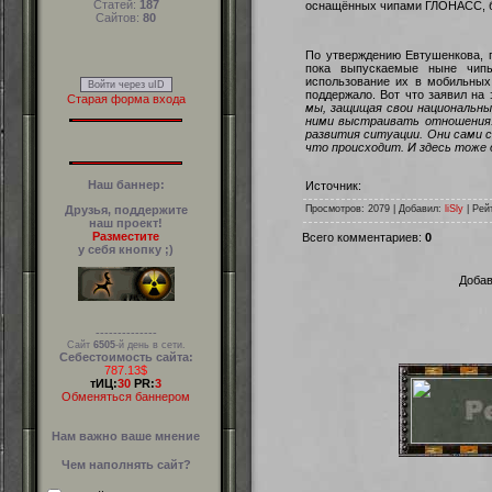
Статей:
187
оснащённых чипами ГЛОНАСС, буд
Сайтов:
80
По утверждению Евтушенкова, 
пока выпускаемые ныне чип
использование их в мобильных
Войти через uID
поддержало. Вот что заявил на
Старая форма входа
мы, защищая свои национальны
ними выстраивать отношения. 
развития ситуации. Они сами с
что происходит. И здесь тож
Наш баннер:
Источник:
Друзья, поддержите
Просмотров
: 2079 |
Добавил
:
liSly
|
Рей
наш проект!
Разместите
Всего комментариев
:
0
у себя кнопку ;)
Добав
--------------
Сайт
6505
-й день в сети.
Себестоимость сайта:
787.13$
тИЦ:
30
PR:
3
Обменяться баннером
Нам важно ваше мнение
Чем наполнять сайт?