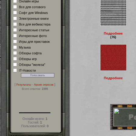
Онлайн игры
Все для сотового
Софт для Windows
Электронные книги
Все для вебмастера
Интересные статьи
Подробнее
Интересные фото
(76)
Игры для приставок
Музыка
Обзоры софта
Обзоры игр
Обзоры "железа"
IT-Новости
Подробнее
[
·
]
Результаты
Архив опросов
Всего ответов:
2395
Онлайн всего:
1
Гостей:
1
Пользователей:
0