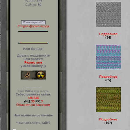
Статей:
187
Сайтов:
80
Войти через uID
Старая форма входа
Подробнее
(34)
Наш баннер:
Друзья, поддержите
наш проект!
Разместите
у себя кнопку ;)
Подробнее
(85)
--------------
Сайт
6500
-й день в сети.
Себестоимость сайта:
786.63$
тИЦ:
30
PR:
3
Обменяться баннером
Нам важно ваше мнение
Подробнее
(107)
Чем наполнять сайт?