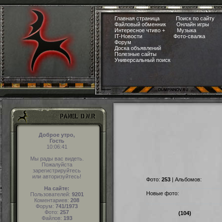
Главная страница
Поиск по сайту
Файловый обменник
Онлайн игры
Интересное чтиво +
Музыка
IT-Новости
Фото-свалка
Форум
Доска объявлений
Полезные сайты
Универсальный поиск
Доброе утро,
Гость
10:06:42
Мы рады вас видеть.
Пожалуйста
зарегистрируйтесь
или авторизуйтесь!
Фото:
253
| Альбомов:
На сайте:
Новые фото:
Пользователей:
9201
Коментариев:
208
Форум:
741/1973
Фото:
257
(104)
Файлов:
193