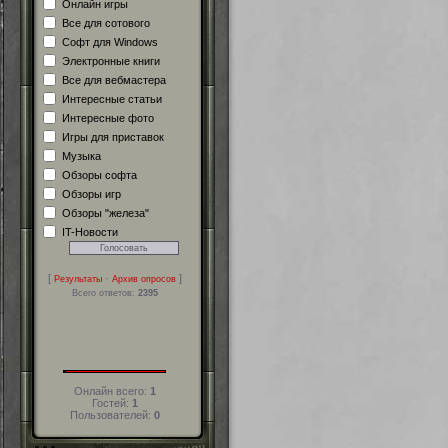
Онлайн игры
Все для сотового
Софт для Windows
Электронные книги
Все для вебмастера
Интересные статьи
Интересные фото
Игры для приставок
Музыка
Обзоры софта
Обзоры игр
Обзоры "железа"
IT-Новости
[
·
]
Результаты
Архив опросов
Всего ответов:
2395
Онлайн всего:
1
Гостей:
1
Пользователей:
0