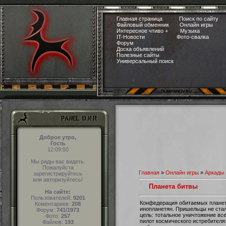
Главная страница
Поиск по сайту
Файловый обменник
Онлайн игры
Интересное чтиво +
Музыка
IT-Новости
Фото-свалка
Форум
Доска объявлений
Полезные сайты
Универсальный поиск
Доброе утро,
Гость
12:09:51
Мы рады вас видеть.
Пожалуйста
Главная
»
Онлайн игры
»
Аркады 
зарегистрируйтесь
или авторизуйтесь!
Планета битвы
На сайте:
Пользователей:
9201
Конфедерация обитаемых планет
Коментариев:
208
инопланетян. Пришельцы не стали
Форум:
741/1973
цель: тотальное уничтожение вс
Фото:
257
пилот космического истребителя
Файлов:
193