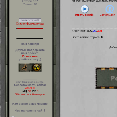
от бесчисленных армад вражески
Статей:
187
Сайтов:
80
Играть онлайн
Скачать для
Войти через uID
Старая форма входа
Счетчики
:
1127
/
29
/
399
Всего комментариев
:
0
Наш баннер:
Добав
Друзья, поддержите
наш проект!
Разместите
у себя кнопку ;)
--------------
Сайт
6503
-й день в сети.
Себестоимость сайта:
786.93$
тИЦ:
30
PR:
3
Обменяться баннером
Нам важно ваше мнение
Чем наполнять сайт?