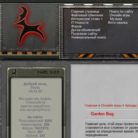
Главная страница
Поиск по сайту
Файловый обменник
Онлайн игры
Интересное чтиво +
Музыка
IT-Новости
Фото-свалка
Форум
Доска объявлений
Полезные сайты
Универсальный поиск
Доброй ночи,
Гость
06:42:00
Мы рады вас видеть.
Пожалуйста
Главная
»
Онлайн игры
»
Аркады 
зарегистрируйтесь
или авторизуйтесь!
Garden Bug
На сайте:
Пользователей:
9201
Главная цель этой игры провести
Коментариев:
208
становится все сложнее от уров
Форум:
741/1973
шаров за определенное время. И
Фото:
257
передвижения.
Файлов:
193