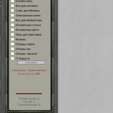
Онлайн игры
Все для сотового
Софт для Windows
Электронные книги
Все для вебмастера
Интересные статьи
Интересные фото
Игры для приставок
Музыка
Обзоры софта
Обзоры игр
Обзоры "железа"
IT-Новости
[
·
]
Результаты
Архив опросов
Всего ответов:
2395
Онлайн всего:
1
Гостей:
1
Пользователей:
0