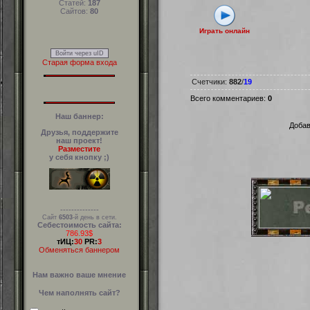
Статей:
187
Сайтов:
80
Играть онлайн
Войти через uID
Старая форма входа
Счетчики
:
882
/
19
Всего комментариев
:
0
Наш баннер:
Добав
Друзья, поддержите
наш проект!
Разместите
у себя кнопку ;)
--------------
Сайт
6503
-й день в сети.
Себестоимость сайта:
786.93$
тИЦ:
30
PR:
3
Обменяться баннером
Нам важно ваше мнение
Чем наполнять сайт?