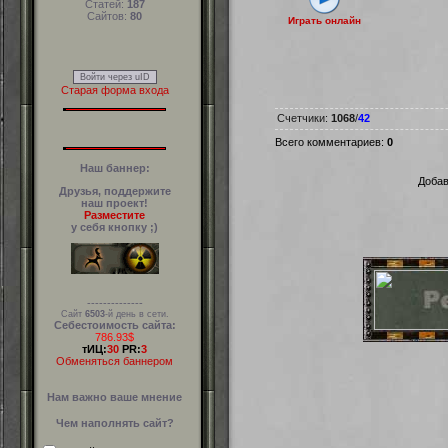
Статей:
187
Сайтов:
80
Играть онлайн
Войти через uID
Старая форма входа
Счетчики
:
1068
/
42
Всего комментариев
:
0
Наш баннер:
Добав
Друзья, поддержите
наш проект!
Разместите
у себя кнопку ;)
--------------
Сайт
6503
-й день в сети.
Себестоимость сайта:
786.93$
тИЦ:
30
PR:
3
Обменяться баннером
Нам важно ваше мнение
Чем наполнять сайт?