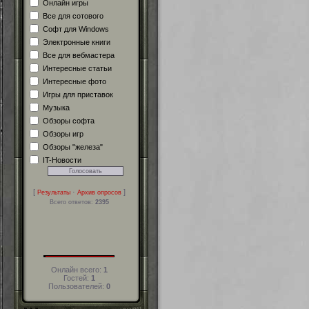
Онлайн игры
Все для сотового
Софт для Windows
Электронные книги
Все для вебмастера
Интересные статьи
Интересные фото
Игры для приставок
Музыка
Обзоры софта
Обзоры игр
Обзоры "железа"
IT-Новости
[
·
]
Результаты
Архив опросов
Всего ответов:
2395
Онлайн всего:
1
Гостей:
1
Пользователей:
0