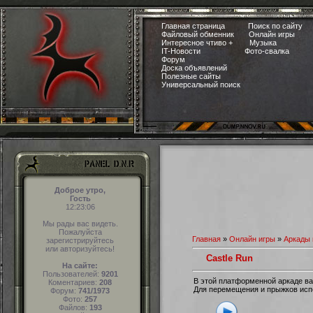
Главная страница
Поиск по сайту
Файловый обменник
Онлайн игры
Интересное чтиво +
Музыка
IT-Новости
Фото-свалка
Форум
Доска объявлений
Полезные сайты
Универсальный поиск
Доброе утро,
Гость
12:23:07
Мы рады вас видеть.
Пожалуйста
Главная
»
Онлайн игры
»
Аркады 
зарегистрируйтесь
или авторизуйтесь!
Castle Run
На сайте:
Пользователей:
9201
В этой платформенной аркаде ва
Коментариев:
208
Для перемещения и прыжков испо
Форум:
741/1973
Фото:
257
Файлов:
193