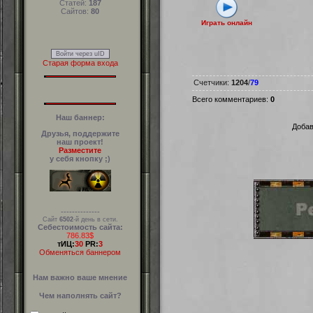
Статей:
187
Сайтов:
80
Играть онлайн
Войти через uID
Старая форма входа
Счетчики
:
1204
/
79
Всего комментариев
:
0
Наш баннер:
Добав
Друзья, поддержите
наш проект!
Разместите
у себя кнопку ;)
--------------
Сайт
6502
-й день в сети.
Себестоимость сайта:
786.83$
тИЦ:
30
PR:
3
Обменяться баннером
Нам важно ваше мнение
Чем наполнять сайт?