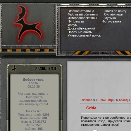
Главная страница
Поиск по сайту
Файловый обменник
Онлайн игры
Интересное чтиво +
Музыка
IT-Новости
Фото-свалка
Форум
Доска объявлений
Полезные сайты
Универсальный поиск
Доброе утро,
Гость
09:19:40
Мы рады вас видеть.
Пожалуйста
Главная
»
Онлайн игры
»
Аркады 
зарегистрируйтесь
или авторизуйтесь!
Gride
На сайте:
Пользователей:
9201
Используя четыре особенности а
Коментариев:
208
покатится назад - придется нач
Форум:
741/1973
становитесь царем горы!
Фото:
257
Файлов:
193