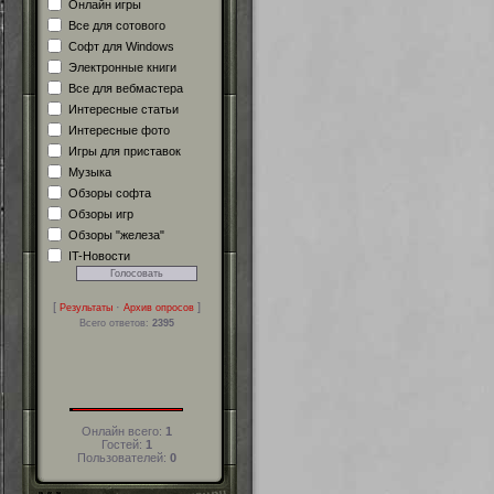
Онлайн игры
Все для сотового
Софт для Windows
Электронные книги
Все для вебмастера
Интересные статьи
Интересные фото
Игры для приставок
Музыка
Обзоры софта
Обзоры игр
Обзоры "железа"
IT-Новости
[
·
]
Результаты
Архив опросов
Всего ответов:
2395
Онлайн всего:
1
Гостей:
1
Пользователей:
0