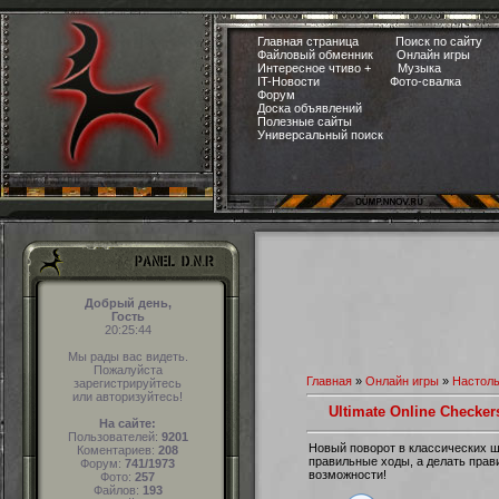
Главная страница
Поиск по сайту
Файловый обменник
Онлайн игры
Интересное чтиво +
Музыка
IT-Новости
Фото-свалка
Форум
Доска объявлений
Полезные сайты
Универсальный поиск
Добрый день,
Гость
20:25:45
Мы рады вас видеть.
Пожалуйста
Главная
»
Онлайн игры
»
Настол
зарегистрируйтесь
или авторизуйтесь!
Ultimate Online Checker
На сайте:
Пользователей:
9201
Новый поворот в классических ш
Коментариев:
208
правильные ходы, а делать прав
Форум:
741/1973
возможности!
Фото:
257
Файлов:
193