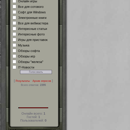
Онлайн игры
Все для сотового
Софт для Windows
Электронные книги
Все для вебмастера
Интересные статьи
Интересные фото
Игры для приставок
Музыка
Обзоры софта
Обзоры игр
Обзоры "железа"
IT-Новости
[
·
]
Результаты
Архив опросов
Всего ответов:
2395
Онлайн всего:
1
Гостей:
1
Пользователей:
0