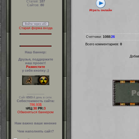
Статей:
187
Сайтов:
80
Играть онлайн
Войти через uID
Старая форма входа
Счетчики
:
1088
/
26
Всего комментариев
:
0
Наш баннер:
Добав
Друзья, поддержите
наш проект!
Разместите
у себя кнопку ;)
--------------
Сайт
6503
-й день в сети.
Себестоимость сайта:
786.93$
тИЦ:
30
PR:
3
Обменяться баннером
Нам важно ваше мнение
Чем наполнять сайт?