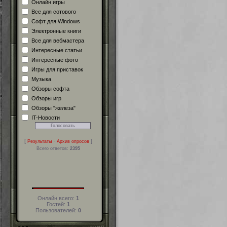
Онлайн игры
Все для сотового
Софт для Windows
Электронные книги
Все для вебмастера
Интересные статьи
Интересные фото
Игры для приставок
Музыка
Обзоры софта
Обзоры игр
Обзоры "железа"
IT-Новости
[
·
]
Результаты
Архив опросов
Всего ответов:
2395
Онлайн всего:
1
Гостей:
1
Пользователей:
0