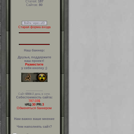
Статей:
187
Сайтов:
80
Войти через uID
Старая форма входа
Наш баннер:
Друзья, поддержите
наш проект!
Разместите
у себя кнопку ;)
--------------
Сайт
6504
-й день в сети.
Себестоимость сайта:
787.03$
тИЦ:
30
PR:
3
Обменяться баннером
Нам важно ваше мнение
Чем наполнять сайт?