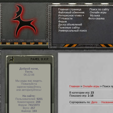
Главная страница
Поиск по сайту
Файловый обменник
Онлайн игры
Интересное чтиво +
Музыка
IT-Новости
Фото-свалка
Форум
Доска объявлений
Полезные сайты
Универсальный поиск
Доброй ночи,
Гость
06:22:07
Мы рады вас видеть.
Пожалуйста
Главная
»
Онлайн игры
» Поиск п
зарегистрируйтесь
или авторизуйтесь!
В категории игр
:
23
Показано игр
:
1-18
На сайте:
Пользователей:
9201
Коментариев:
208
Сортировать по
:
Дате
·
Названи
Форум:
741/1973
Фото:
257
Файлов:
193