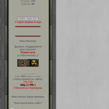
Статей:
187
Сайтов:
80
Войти через uID
Старая форма входа
Наш баннер:
Друзья, поддержите
наш проект!
Разместите
у себя кнопку ;)
--------------
Сайт
6503
-й день в сети.
Себестоимость сайта:
786.93$
тИЦ:
30
PR:
3
Обменяться баннером
Нам важно ваше мнение
Чем наполнять сайт?