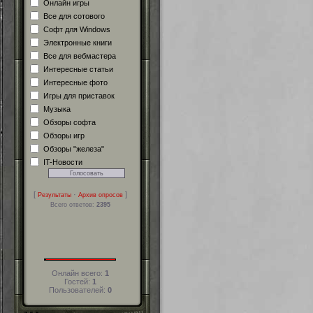
Онлайн игры
Все для сотового
Софт для Windows
Электронные книги
Все для вебмастера
Интересные статьи
Интересные фото
Игры для приставок
Музыка
Обзоры софта
Обзоры игр
Обзоры "железа"
IT-Новости
[
·
]
Результаты
Архив опросов
Всего ответов:
2395
Онлайн всего:
1
Гостей:
1
Пользователей:
0