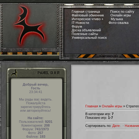
Главная страница
Поиск по сайту
Файловый обменник
Онлайн игры
Интересное чтиво +
Музыка
IT-Новости
Фото-свалка
Форум
Доска объявлений
Полезные сайты
Универсальный поиск
Добрый вечер,
Гость
23:34:41
Мы рады вас видеть.
Пожалуйста
Главная
»
Онлайн игры
» Стратег
зарегистрируйтесь
или авторизуйтесь!
В категории игр
:
7
Показано игр
:
1-7
На сайте:
Пользователей:
9201
Коментариев:
208
Сортировать по
:
Дате
·
Названи
Форум:
741/1973
Фото:
257
Файлов:
193