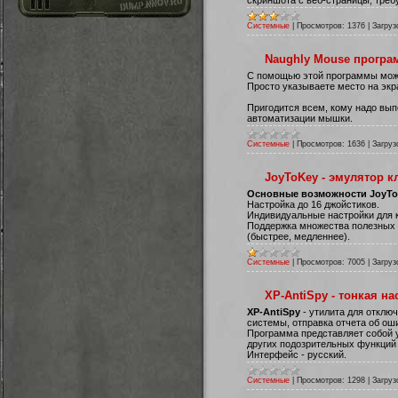
Системные
|
Просмотров:
1376
|
Загруз
Naughly Mouse прогр
С помощью этой программы мож
Просто указываете место на экран
Пригодится всем, кому надо вы
автоматизации мышки.
Системные
|
Просмотров:
1636
|
Загруз
JoyToKey - эмулятор 
Основные возможности JoyTo
Настройка до 16 джойстиков.
Индивидуальные настройки для 
Поддержка множества полезных 
(быстрее, медленнее).
Системные
|
Просмотров:
7005
|
Загруз
XP-AntiSpy - тонкая н
XP-AntiSpy
- утилита для отклю
системы, отправка отчета об ош
Программа представляет собой у
других подозрительных функций
Интерфейс - русский.
Системные
|
Просмотров:
1298
|
Загруз