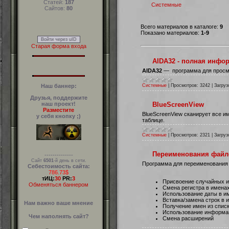
Статей:
187
Системные
Сайтов:
80
Всего материалов в каталоге:
9
Показано материалов:
1-9
Войти через uID
Старая форма входа
AIDA32 - полная инфо
AIDA32
— программа для просмо
Системные
|
Просмотров:
3242
|
Загруз
Наш баннер:
Друзья, поддержите
наш проект!
BlueScreenView
Разместите
BlueScreenView сканирует все 
у себя кнопку ;)
таблице.
Системные
|
Просмотров:
2321
|
Загруз
Переименования файл
--------------
Сайт
6501
-й день в сети.
Программа для переименования
Себестоимость сайта:
786.73$
тИЦ:
30
PR:
3
Присвоение случайных 
Обменяться баннером
Смена регистра в имена
Использование даты в и
Вставка/замена строк в 
Нам важно ваше мнение
Получение имен из спис
Использование информа
Чем наполнять сайт?
Смена расширений