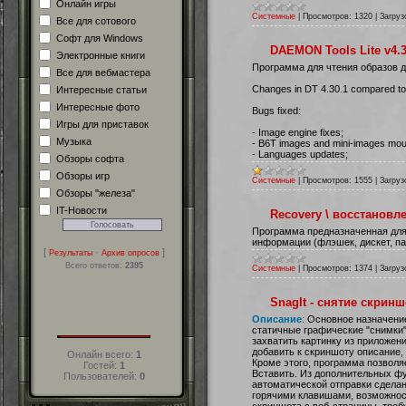
Онлайн игры
Системные
|
Просмотров:
1320
|
Загруз
Все для сотового
Софт для Windows
DAEMON Tools Lite v4.30
Электронные книги
Программа для чтения образов д
Все для вебмастера
Changes in DT 4.30.1 compared to 
Интересные статьи
Интересные фото
Bugs fixed:
Игры для приставок
- Image engine fixes;
Музыка
- B6T images and mini-images moun
- Languages updates;
Обзоры софта
Обзоры игр
Системные
|
Просмотров:
1555
|
Загруз
Обзоры "железа"
IT-Новости
Recovery \ восстанов
Программа предназначенная для 
информации (флэшек, дискет, па
[
·
]
Результаты
Архив опросов
Всего ответов:
2395
Системные
|
Просмотров:
1374
|
Загруз
SnagIt - снятие скрин
Описание
: Oсновное назначени
статичные графические "снимки" 
захватить картинку из приложени
добавить к скриншоту описание, 
Онлайн всего:
1
Кроме этого, программа позволя
Гостей:
1
Вставить. Из дополнительных ф
Пользователей:
0
автоматической отправки сделан
горячими клавишами, возможност
скриншота с веб-страницы, треб