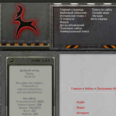
Главная страница
Поиск по сайту
Файловый обменник
Онлайн игры
Интересное чтиво +
Музыка
IT-Новости
Фото-свалка
Форум
Доска объявлений
Полезные сайты
Универсальный поиск
Доброй ночи,
Гость
08:00:44
Мы рады вас видеть.
Пожалуйста
Главная
»
Файлы
»
Программы W
зарегистрируйтесь
или авторизуйтесь!
На сайте:
Пользователей:
9201
Аудио
Коментариев:
208
Видео
Форум:
741/1973
Фото:
257
Интернет
Файлов:
193