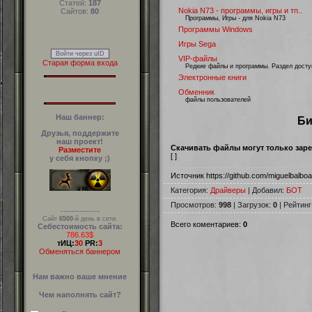
Статей:
187
Nokia N73 - программы, игры и тп..
Сайтов:
80
Программы, Игры - для Nokia N73
Программы Windows
Игры Sega
Войти через uID
VIP-файлы
Старая форма входа
Редкие файлы и программы. Раздел досту
Электронные книги
Обменник
файлы пользователей
Наш баннер:
Би
Друзья, поддержите
наш проект!
Скачивать файлы могут только зар
Разместите
[
]
у себя кнопку ;)
Источник https://github.com/miguelbalboa/
Категория:
Драйверы
| Добавил:
БОТ
Просмотров:
998
| Загрузок:
0
| Рейтинг
--------------
Сайт
6500
-й день в сети.
Всего коментариев:
0
Себестоимость сайта:
786.63$
тИЦ:
30
PR:
3
Обменяться баннером
Нам важно ваше мнение
Чем наполнять сайт?