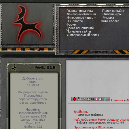
Главная страница
Поиск по сайту
Файловый обменник
Онлайн игры
Интересное чтиво +
Музыка
IT-Новости
Фото-свалка
Форум
Доска объявлений
Полезные сайты
Универсальный поиск
Доброе утро,
Гость
14:29:45
Мы рады вас видеть.
Пожалуйста
зарегистрируйтесь
Главная
»
Ф
или авторизуйтесь!
На сайте:
Драйверы
Пользователей:
9201
Различные драйверы
Коментариев:
208
Файлообменник Нижегородского кол
Форум:
741/1973
Файлы в нижегородском кольце IX-NN
Фото:
257
Файлов:
193
Программы для ВКонтакте