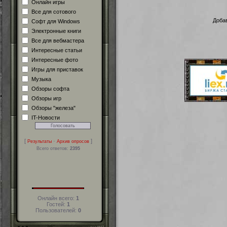
Онлайн игры
Все для сотового
Добав
Софт для Windows
Электронные книги
Все для вебмастера
Интересные статьи
Интересные фото
Игры для приставок
Музыка
Обзоры софта
Обзоры игр
Обзоры "железа"
IT-Новости
[
·
]
Результаты
Архив опросов
Всего ответов:
2395
Онлайн всего:
1
Гостей:
1
Пользователей:
0