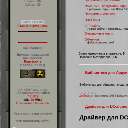
Программы для ВКонтакте
Статей:
187
Сайтов:
80
Nokia N73 - программы, игры и
Программы, Игры - для Nokia N7
Программы Windows
Игры Sega
Войти через uID
Старая форма входа
VIP-файлы
Редкие файлы и программы. Разд
Электронные книги
Обменник
файлы пользователей
Наш баннер:
Всего материалов в каталоге:
5
Друзья, поддержите
Показано материалов:
1-5
наш проект!
Разместите
у себя кнопку ;)
Библиотека для Ардуи
Библиотека для Ардуино модул
--------------
Сайт
6502
-й день в сети.
Себестоимость сайта:
Драйверы
|
Просмотров:
998
|
Загрузок:
786.83$
тИЦ:
30
PR:
3
Обменяться баннером
Драйвер для DCcduino
Нам важно ваше мнение
Драйвер для DC
Чем наполнять сайт?