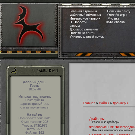
Главная страница
Поиск по сайту
Файловый обменник
Онлайн игры
Интересное чтиво +
Музыка
IT-Новости
Фото-свалка
Форум
Доска объявлений
Полезные сайты
Универсальный поиск
Добрый день,
Гость
18:57:47
Мы рады вас видеть.
Пожалуйста
Главная
»
Файлы
»
Драйверы
зарегистрируйтесь
или авторизуйтесь!
На сайте:
Пользователей:
9201
Драйверы
Коментариев:
208
Различные драйверы
Форум:
741/1973
Файлообменник Нижегородско
Фото:
257
Файлы в нижегородском кольце 
Файлов:
193