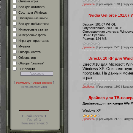
Онлайн игры
Драйверы
|
Просмотров:
1094
|
Загрузок
Все для сотового
Софт для Windows
Nvidia GeForce 191.07
Электронные книги
Все для вебмастера
Версия: 191.07 WHQL
Опубликовано: 2009.10.05
Интересные статьи
Операционная система: Windows 
Интересные фото
Язык: Русский
Размер: 124 MB
Игры для приставок
Музыка
Драйверы
|
Просмотров:
2726
|
Загрузок
Обзоры софта
Обзоры игр
DirectX 10 RP для Win
Обзоры "железа"
DirectX10 для Microsoft Wi
Windows XP. Они вплотную
IT-Новости
программ. На данный момен
играх...
[
·
]
Результаты
Архив опросов
Драйверы
|
Просмотров:
1305
|
Загрузок
Всего ответов:
2395
Драйвер для ТВ-тюнера
Драйвера для тв-тюнера AVerM
Windows XP
Онлайн всего:
1
Драйверы
|
Просмотров:
21701
|
Загруз
Гостей:
1
Пользователей:
0