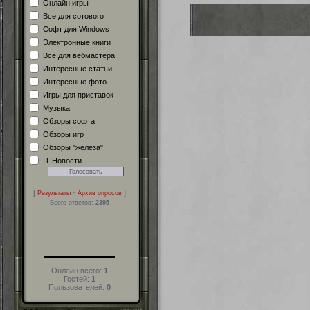
Онлайн игры
Все для сотового
Софт для Windows
Электронные книги
Все для вебмастера
Интересные статьи
Интересные фото
Игры для приставок
Музыка
Обзоры софта
Обзоры игр
Обзоры "железа"
IT-Новости
[
·
]
Результаты
Архив опросов
Всего ответов:
2395
Онлайн всего:
1
Гостей:
1
Пользователей:
0