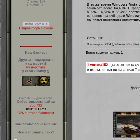
Статей:
187
В то же время
Windows Vista
у
Сайтов:
80
занимает всего 64,46%. В фев
8,92%, 16,51% и 65,49% соотв
основном, за счёт доли
Window
начинают признавать преимуще
Войти через uID
Старая форма входа
Источник:
Просмотров
: 2304 |
Добавил
:
liSly
|
Рей
Наш баннер:
Всего комментариев
:
1
Друзья, поддержите
наш проект!
1
vorsma152
(13.05.2011 09:14:42)
Разместите
и сколько стоит не пиратская 7 
у себя кнопку ;)
Добав
--------------
Сайт
6501
-й день в сети.
Себестоимость сайта:
786.73$
тИЦ:
30
PR:
3
Обменяться баннером
Нам важно ваше мнение
Чем наполнять сайт?