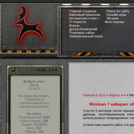
Главная страница
Поиск по сайту
Файловый обменник
Онлайн игры
Интересное чтиво +
Музыка
IT-Новости
Фото-свалка
Форум
Доска объявлений
Полезные сайты
Универсальный поиск
Доброе утро,
Гость
10:34:02
Главная
»
2010
»
Апрель
»
4
» Win
Мы рады вас видеть.
Пожалуйста
зарегистрируйтесь
Windows 7 набирает о
или авторизуйтесь!
Спустя 5 месяцев после офици
На сайте:
данным, опубликованным комп
Пользователей:
9201
используемых операционных сис
Коментариев:
208
Форум:
741/1973
(статистика нашего сайта эти д
Фото:
257
Файлов:
193