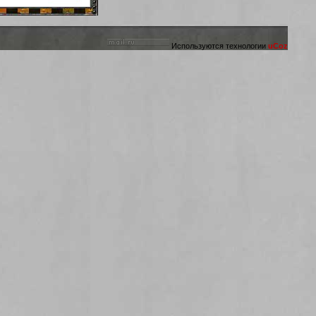
Используются технологии
uCoz