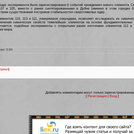
года) эксперимента было зарегистрировано 6 событий «рождения» нового элемента. С
, 107 и 105, вместе с ранее синтезированными в Дубне (именно в этом городке
твом существования «островов стабильности» сверхтяжелых ядер.
лементов 115, 113 и 111, измеряемое секундами, позволяет исследовать их хими
менения химических свойств тяжелейших элементов на основе фундаментальных 
мечается, подобные эксперименты с открытыми ранее изотопами элементов 112 
ми мира.
тинг
:
0.0
/
0
ериал
]
Добавлять комментарии могут только зарегистрированны
[
Регистрация
|
Вход
]