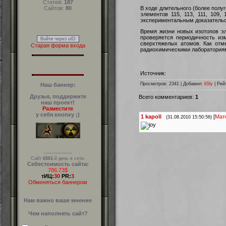
Статей:
187
В ходе длительного (более полу
Сайтов:
80
элементов 115, 113, 111, 109
экспериментальным доказательс
Время жизни новых изотопов э
проверяется периодичность из
Войти через uID
сверхтяжелых атомов. Как от
Старая форма входа
радиохимическими лаборатория
Источник:
Просмотров
: 2341 |
Добавил
:
liSly
|
Рей
Наш баннер:
Друзья, поддержите
Всего комментариев
:
1
наш проект!
Разместите
у себя кнопку ;)
1
kapoll
[
Мат
(31.08.2010 15:50:56)
--------------
Сайт
6501
-й день в сети.
Себестоимость сайта:
786.73$
тИЦ:
30
PR:
3
Обменяться баннером
Нам важно ваше мнение
Чем наполнять сайт?