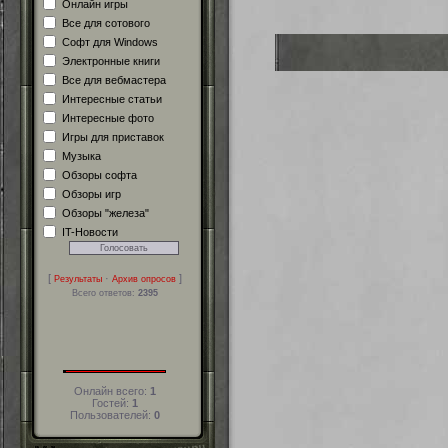
Онлайн игры
Все для сотового
Софт для Windows
Электронные книги
Все для вебмастера
Интересные статьи
Интересные фото
Игры для приставок
Музыка
Обзоры софта
Обзоры игр
Обзоры "железа"
IT-Новости
[
·
]
Результаты
Архив опросов
Всего ответов:
2395
Онлайн всего:
1
Гостей:
1
Пользователей:
0