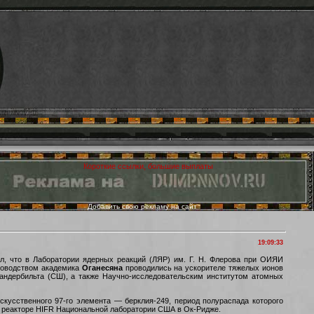
Добавить свою рекламу на сайт
19:09:33
, что в Лаборатории ядерных реакций (ЛЯР) им. Г. Н. Флерова при ОИЯИ
ководством академика
Оганесяна
проводились на ускорителе тяжелых ионов
ндербильта (СШ), а также Научно-исследовательским институтом атомных
кусственного 97-го элемента — берклия-249, период полураспада которого
м реакторе HIFR Национальной лаборатории США в Ок-Ридже.