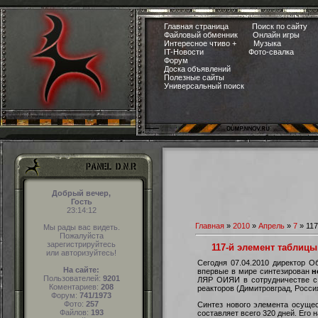
Главная страница
Поиск по сайту
Файловый обменник
Онлайн игры
Интересное чтиво +
Музыка
IT-Новости
Фото-свалка
Форум
Доска объявлений
Полезные сайты
Универсальный поиск
Добрый вечер,
Гость
23:14:12
Главная
»
2010
»
Апрель
»
7
» 117
Мы рады вас видеть.
Пожалуйста
зарегистрируйтесь
117-й элемент таблиц
или авторизуйтесь!
Сегодня 07.04.2010 директор 
На сайте:
впервые в мире синтезирован
н
Пользователей:
9201
ЛЯР ОИЯИ в сотрудничестве с 
Коментариев:
208
реакторов (Димитровград, Росси
Форум:
741/1973
Фото:
257
Cинтез нового элемента осущес
Файлов:
193
составляет всего 320 дней. Ег