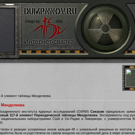
-й элемент таблицы Менделеева
ы Менделеева
Объединенного института ядерных исследований (ОИЯИ)
Сикасян
официально заявил
овый 117-й элемент Периодической таблицы Менделеева
. Эксперименты под ру
национальными лабораториями США в Ок-Ридже и Ливерморе, с университетом Ва
я).
твлен в реакции ускоренных ионов кальция-48 с уникальной мишенью из изотопа ис
о наработка была осуществлена на самом мощном на сегодняшний день в мире атомно