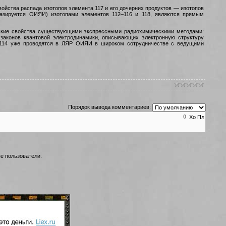
войства распада изотопов элемента 117 и его дочерних продуктов — изотопов
 базируется ОИЯИ) изотопами элементов 112–116 и 118, являются прямым
ческие свойства существующими экспрессными радиохимическими методами:
законов квантовой электродинамики, описывающих электронную структуру
и 114 уже проводятся в ЛЯР ОИЯИ в широком сотрудничестве с ведущими
Порядок вывода комментариев:
0
е пользователи.