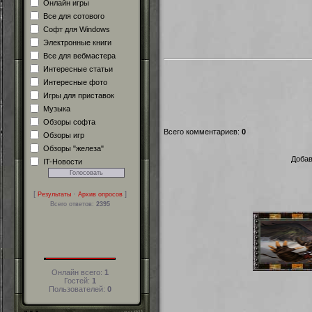
Онлайн игры
Все для сотового
Софт для Windows
Электронные книги
Все для вебмастера
Интересные статьи
Интересные фото
Игры для приставок
Музыка
Обзоры софта
Всего комментариев
:
0
Обзоры игр
Обзоры "железа"
Добав
IT-Новости
[
·
]
Результаты
Архив опросов
Всего ответов:
2395
Онлайн всего:
1
Гостей:
1
Пользователей:
0