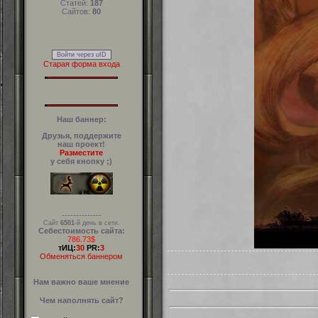
Статей:
187
Сайтов:
80
Войти через uID
Старая форма входа
Наш баннер:
Друзья, поддержите
наш проект!
Разместите
у себя кнопку ;)
--------------
Сайт
6501
-й день в сети.
Себестоимость сайта:
786.73$
тИЦ:
30
PR:
3
Обменяться баннером
Нам важно ваше мнение
Чем наполнять сайт?