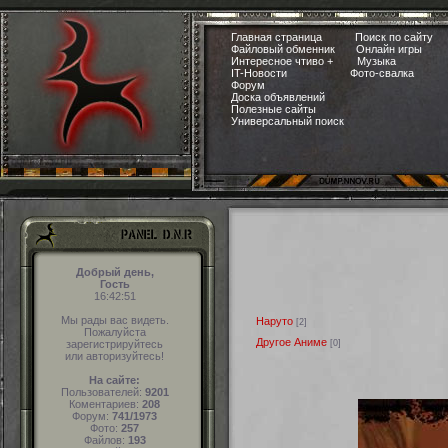
Главная страница
Поиск по сайту
Файловый обменник
Онлайн игры
Интересное чтиво +
Музыка
IT-Новости
Фото-свалка
Форум
Доска объявлений
Полезные сайты
Универсальный поиск
Добрый день,
Гость
16:42:52
Мы рады вас видеть.
Наруто
[2]
Пожалуйста
Другое Аниме
[0]
зарегистрируйтесь
или авторизуйтесь!
На сайте:
Пользователей:
9201
Коментариев:
208
Форум:
741/1973
Фото:
257
Файлов:
193