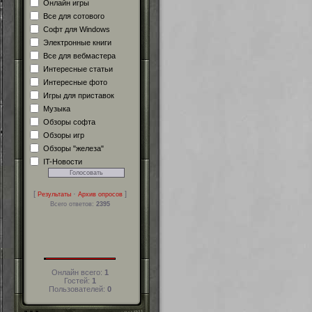
Онлайн игры
Все для сотового
Софт для Windows
Электронные книги
Все для вебмастера
Интересные статьи
Интересные фото
Игры для приставок
Музыка
Обзоры софта
Обзоры игр
Обзоры "железа"
IT-Новости
[
·
]
Результаты
Архив опросов
Всего ответов:
2395
Онлайн всего:
1
Гостей:
1
Пользователей:
0