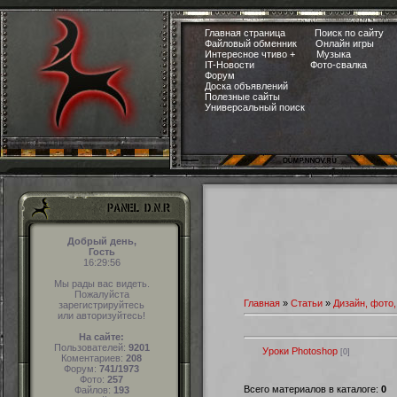
Главная страница
Поиск по сайту
Файловый обменник
Онлайн игры
Интересное чтиво +
Музыка
IT-Новости
Фото-свалка
Форум
Доска объявлений
Полезные сайты
Универсальный поиск
Добрый день,
Гость
16:29:57
Мы рады вас видеть.
Пожалуйста
Главная
»
Статьи
»
Дизайн, фото
зарегистрируйтесь
или авторизуйтесь!
На сайте:
Пользователей:
9201
Уроки Photoshop
[0]
Коментариев:
208
Форум:
741/1973
Фото:
257
Всего материалов в каталоге:
0
Файлов:
193