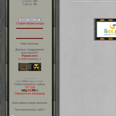
Статей:
187
Сайтов:
80
Войти через uID
Старая форма входа
Наш баннер:
Друзья, поддержите
наш проект!
Разместите
у себя кнопку ;)
--------------
Сайт
6504
-й день в сети.
Себестоимость сайта:
787.03$
тИЦ:
30
PR:
3
Обменяться баннером
Нам важно ваше мнение
Чем наполнять сайт?