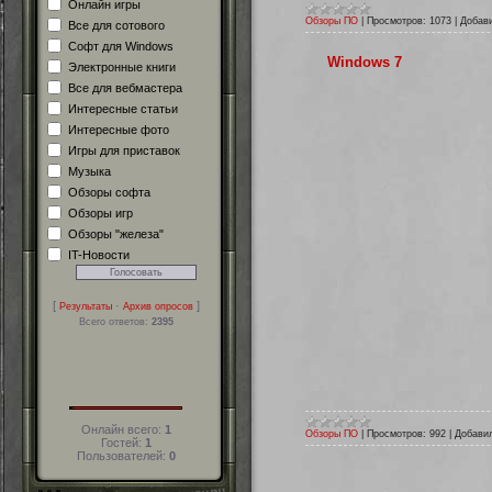
Онлайн игры
Обзоры ПО
|
Просмотров:
1073
|
Добав
Все для сотового
Софт для Windows
Windows 7
Электронные книги
Все для вебмастера
Интересные статьи
Интересные фото
Игры для приставок
Музыка
Обзоры софта
Обзоры игр
Обзоры "железа"
IT-Новости
[
·
]
Результаты
Архив опросов
Всего ответов:
2395
Онлайн всего:
1
Обзоры ПО
|
Просмотров:
992
|
Добави
Гостей:
1
Пользователей:
0