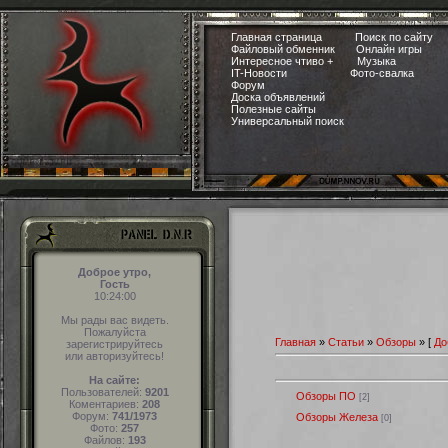
Главная страница
Поиск по сайту
Файловый обменник
Онлайн игры
Интересное чтиво +
Музыка
IT-Новости
Фото-свалка
Форум
Доска объявлений
Полезные сайты
Универсальный поиск
Доброе утро,
Гость
10:24:01
Мы рады вас видеть.
Пожалуйста
Главная
»
Статьи
»
Обзоры
»
[
До
зарегистрируйтесь
или авторизуйтесь!
На сайте:
Пользователей:
9201
Обзоры ПО
[2]
Коментариев:
208
Форум:
741/1973
Обзоры Железа
[0]
Фото:
257
Файлов:
193