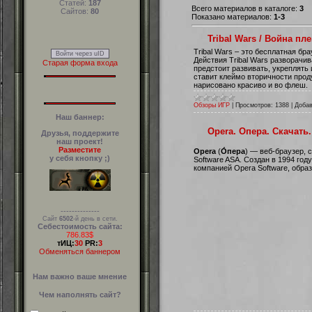
Статей:
187
Всего материалов в каталоге:
3
Сайтов:
80
Показано материалов:
1-3
Tribal Wars / Война пл
Tribal Wars – это бесплатная бр
Войти через uID
Действия Tribal Wars разворачи
Старая форма входа
предстоит развивать, укреплять 
ставит клеймо вторичности проду
нарисовано красиво и во флеш.
Обзоры ИГР
|
Просмотров:
1388
|
Добав
Наш баннер:
Opera. Опера. Скачать.
Друзья, поддержите
наш проект!
Разместите
Opera
(
О́пера
) —
веб-браузер
, 
у себя кнопку ;)
Software ASA. Создан в 1994 год
компанией
Opera Software
, обра
--------------
Сайт
6502
-й день в сети.
Себестоимость сайта:
786.83$
тИЦ:
30
PR:
3
Обменяться баннером
Нам важно ваше мнение
Чем наполнять сайт?