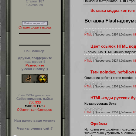
Показано материалов:
1-10
Стра
Статей:
187
Сайтов:
80
Вставка медиа контен
Вставка Flash-докум
Войти через uID
Старая форма входа
HTML
|
Просмотров:
2897
|
Добавил:
li
Цвет ссылок HTML код
Наш баннер:
С помощью HTML можно задавать 
Друзья, поддержите
HTML
|
Просмотров:
5327
|
Добавил:
li
наш проект!
Разместите
у себя кнопку ;)
Теги noindex, nofollow
Описание работы тегов noindex, n
HTML
|
Просмотров:
1304
|
Добавил:
li
--------------
Сайт
6503
-й день в сети.
HTML-коды русских бу
Себестоимость сайта:
786.93$
Коды русских букв
тИЦ:
30
PR:
3
Обменяться баннером
HTML
|
Просмотров:
2357
|
Добавил:
li
Нам важно ваше мнение
Фрэймы
Чем наполнять сайт?
Испольльзуя фрэймы, позволяю
значительно улучшить внешний 