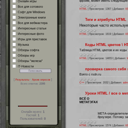
фрэйм, может иметь следующие 
Онлайн игры
Все для сотового
HTML
|
Просмотров:
1367
|
Добавил:
li
Софт для Windows
Электронные книги
Теги и атрибуты HTML
Все для вебмастера
Некоторые часто используе
Интересные статьи
Интересные фото
HTML
|
Просмотров:
1619
|
Добавил:
li
Игры для приставок
Коды HTML цветов \ HT
Музыка
Обзоры софта
Таблица HTML цветов и их коды
Обзоры игр
HTML
|
Просмотров:
14653
|
Добавил:
l
Обзоры "железа"
IT-Новости
проверка самого себя 
Взято с rsdn.ru
[
·
]
Результаты
Архив опросов
C++
|
Просмотров:
2032
|
Добавил:
adm
Всего ответов:
2395
Уроки HTML / все о мет
ВСЁ
О
МЕТАТЭГАХ
Онлайн всего:
1
МЕТА-определители 
Гостей:
1
броузере. Потому з
Пользователей:
0
HTML
|
Просмотров:
1574
|
Добавил:
li