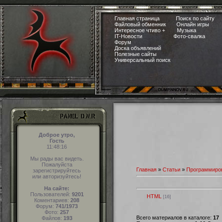
Главная страница
Поиск по сайту
Файловый обменник
Онлайн игры
Интересное чтиво +
Музыка
IT-Новости
Фото-свалка
Форум
Доска объявлений
Полезные сайты
Универсальный поиск
Доброе утро,
Гость
11:48:17
Мы рады вас видеть.
Пожалуйста
Главная
»
Статьи
»
Программиро
зарегистрируйтесь
или авторизуйтесь!
На сайте:
Пользователей:
9201
HTML
[16]
Коментариев:
208
Форум:
741/1973
Фото:
257
Всего материалов в каталоге:
17
Файлов:
193