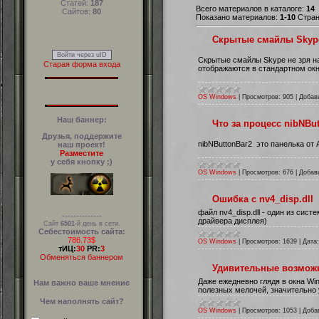
Статей:
187
Всего материалов в каталоге:
14
Сайтов:
80
Показано материалов:
1-10
Стра
Скрытые смайлы Skyp
Войти через uID
Скрытые смайлы Skype не зря на
Старая форма входа
отображаются в стандартном окн
OS Windows
|
Просмотров:
905
|
Добав
Наш баннер:
Что за процесс nibNBut
Друзья, поддержите
nibNButtonBar2 это панелька от
наш проект!
Разместите
у себя кнопку ;)
OS Windows
|
Просмотров:
676
|
Добав
Ошибка с nv4_disp.dll
файл nv4_disp.dll - один из сис
--------------
драйвера дисплея)
Сайт
6501
-й день в сети.
Себестоимость сайта:
786.73$
OS Windows
|
Просмотров:
1639
|
Дата:
тИЦ:
30
PR:
3
Обменяться баннером
Удивительные возмож
Даже ежедневно глядя в окна Wi
Нам важно ваше мнение
полезных мелочей, значительно
Чем наполнять сайт?
OS Windows
|
Просмотров:
1053
|
Доба