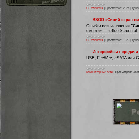
OS Windows
|
Просмотров:
2026
|
Доба
BSOD «Синий экран сме
Ошибки возникновения
"Си
смерти» — «Blue Screen of 
OS Windows
|
Просмотров:
1823
|
Доба
Интерфейсы передачи д
USB, FireWire, eSATA или Gi
Компьютерные сети
|
Просмотров:
2805