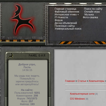
Главная страница
Поиск по сайту
Файловый обменник
Онлайн игры
Интересное чтиво +
Музыка
IT-Новости
Фото-свалка
Форум
Доска объявлений
Полезные сайты
Универсальный поиск
Доброе утро,
Гость
14:56:15
Мы рады вас видеть.
Пожалуйста
Главная
»
Статьи
»
Компьютеры
зарегистрируйтесь
или авторизуйтесь!
На сайте:
Пользователей:
9201
Компьютерные сети
[4]
Коментариев:
208
Форум:
741/1973
OS Windows
[8]
Фото:
257
Файлов:
193