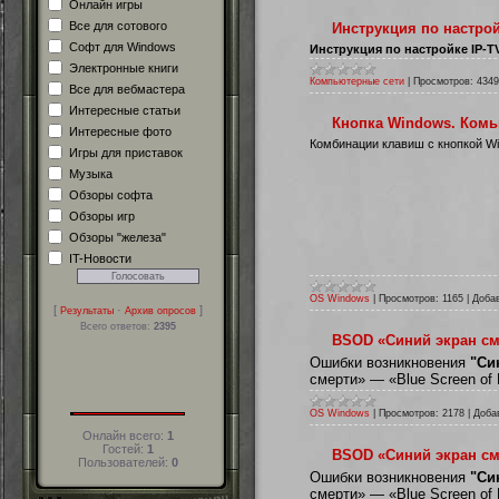
Онлайн игры
Все для сотового
Инструкция по настрой
Софт для Windows
Инструкция по настройке IP-TV
Электронные книги
Компьютерные сети
|
Просмотров:
4349
Все для вебмастера
Интересные статьи
Кнопка Windows. Комь
Интересные фото
Комбинации клавиш с кнопкой Wi
Игры для приставок
Музыка
Обзоры софта
Обзоры игр
Обзоры "железа"
IT-Новости
OS Windows
|
Просмотров:
1165
|
Доба
[
·
]
Результаты
Архив опросов
Всего ответов:
2395
BSOD «Синий экран сме
Ошибки возникновения
"Си
смерти» — «Blue Screen of 
OS Windows
|
Просмотров:
2178
|
Доба
Онлайн всего:
1
Гостей:
1
BSOD «Синий экран сме
Пользователей:
0
Ошибки возникновения
"Си
смерти» — «Blue Screen of 