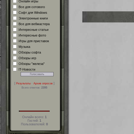
Онлайн игры
Все для сотового
Софт для Windows
Электронные книги
Все для вебмастера
Интересные статьи
Интересные фото
Игры для приставок
Музыка
Обзоры софта
Обзоры игр
Обзоры "железа"
IT-Новости
[
·
]
Результаты
Архив опросов
Всего ответов:
2395
Онлайн всего:
1
Гостей:
1
Пользователей:
0