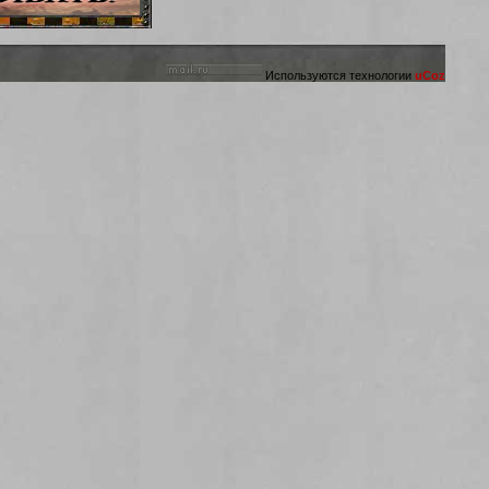
Используются технологии
uCoz