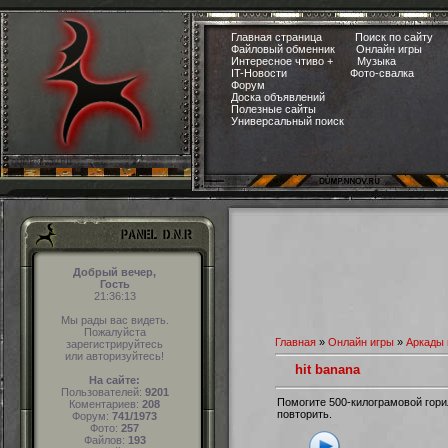
Главная страница
Поиск по сайту
Файловый обменник
Онлайн игры
Интересное чтиво +
Музыка
IT-Новости
Фото-свалка
Форум
Доска объявлений
Полезные сайты
Универсальный поиск
Добрый вечер,
Гость
21:36:14
Мы рады вас видеть.
Пожалуйста
Главная
»
Онлайн игры
»
Аркады 
зарегистрируйтесь
или авторизуйтесь!
hit banana
На сайте:
Пользователей:
9201
Помогите 500-килограмовой горил
Коментариев:
208
повторить.
Форум:
741/1973
Фото:
257
Файлов:
193