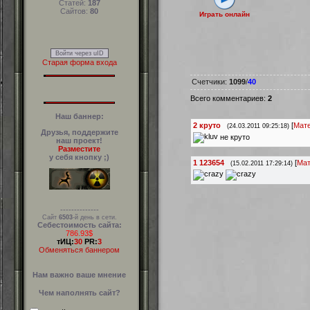
Статей:
187
Сайтов:
80
Играть онлайн
Войти через uID
Старая форма входа
Счетчики
:
1099
/
40
Всего комментариев
:
2
Наш баннер:
2
круто
[
Мат
(24.03.2011 09:25:18)
Друзья, поддержите
не круто
наш проект!
Разместите
у себя кнопку ;)
1
123654
[
Мат
(15.02.2011 17:29:14)
--------------
Сайт
6503
-й день в сети.
Себестоимость сайта:
786.93$
тИЦ:
30
PR:
3
Обменяться баннером
Нам важно ваше мнение
Чем наполнять сайт?