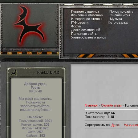
Главная страница
Поиск по сайту
Файловый обменник
Онлайн игры
Интересное чтиво +
Музыка
IT-Новости
Фото-свалка
Форум
Доска объявлений
Полезные сайты
Универсальный поиск
Доброе утро,
Гость
09:52:41
Мы рады вас видеть.
Пожалуйста
Главная
»
Онлайн игры
» Головол
зарегистрируйтесь
или авторизуйтесь!
В категории игр
:
64
Показано игр
:
1-18
На сайте:
Пользователей:
9201
Коментариев:
208
Сортировать по
:
Дате
·
Названи
Форум:
741/1973
Фото:
257
Файлов:
193