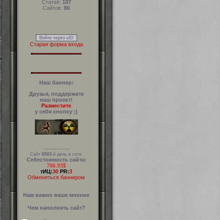
Статей:
187
Сайтов:
80
Войти через uID
Старая форма входа
Наш баннер:
Друзья, поддержите
наш проект!
Разместите
у себя кнопку ;)
--------------
Сайт
6503
-й день в сети.
Себестоимость сайта:
786.93$
тИЦ:
30
PR:
3
Обменяться баннером
Нам важно ваше мнение
Чем наполнять сайт?