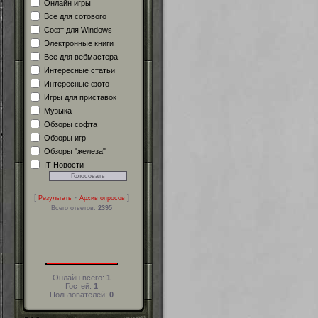
Онлайн игры
Все для сотового
Софт для Windows
Электронные книги
Все для вебмастера
Интересные статьи
Интересные фото
Игры для приставок
Музыка
Обзоры софта
Обзоры игр
Обзоры "железа"
IT-Новости
[
·
]
Результаты
Архив опросов
Всего ответов:
2395
Онлайн всего:
1
Гостей:
1
Пользователей:
0