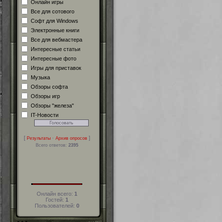
Онлайн игры
Все для сотового
Софт для Windows
Электронные книги
Все для вебмастера
Интересные статьи
Интересные фото
Игры для приставок
Музыка
Обзоры софта
Обзоры игр
Обзоры "железа"
IT-Новости
[
·
]
Результаты
Архив опросов
Всего ответов:
2395
Онлайн всего:
1
Гостей:
1
Пользователей:
0