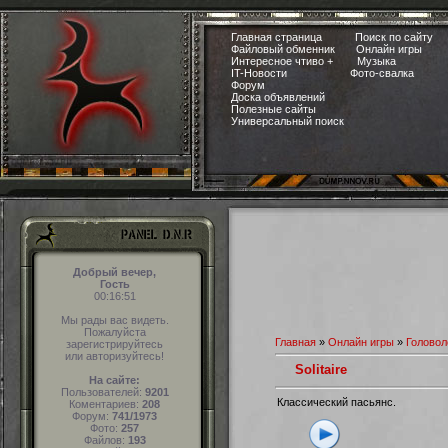
Главная страница
Поиск по сайту
Файловый обменник
Онлайн игры
Интересное чтиво +
Музыка
IT-Новости
Фото-свалка
Форум
Доска объявлений
Полезные сайты
Универсальный поиск
Добрый вечер,
Гость
00:16:51
Мы рады вас видеть.
Пожалуйста
Главная
»
Онлайн игры
»
Головол
зарегистрируйтесь
или авторизуйтесь!
Solitaire
На сайте:
Пользователей:
9201
Классический пасьянс.
Коментариев:
208
Форум:
741/1973
Фото:
257
Файлов:
193