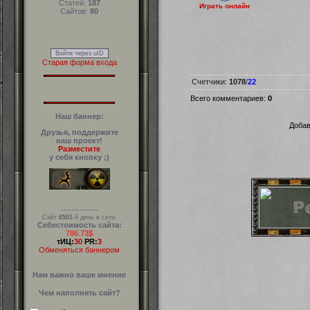
Статей:
187
Играть онлайн
Сайтов:
80
Войти через uID
Старая форма входа
Счетчики
:
1078
/
22
Всего комментариев
:
0
Наш баннер:
Добав
Друзья, поддержите
наш проект!
Разместите
у себя кнопку ;)
--------------
Сайт
6501
-й день в сети.
Себестоимость сайта:
786.73$
тИЦ:
30
PR:
3
Обменяться баннером
Нам важно ваше мнение
Чем наполнять сайт?