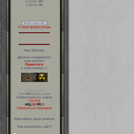
Статей:
187
Сайтов:
80
Войти через uID
Старая форма входа
Наш баннер:
Друзья, поддержите
наш проект!
Разместите
у себя кнопку ;)
--------------
Сайт
6502
-й день в сети.
Себестоимость сайта:
786.83$
тИЦ:
30
PR:
3
Обменяться баннером
Нам важно ваше мнение
Чем наполнять сайт?