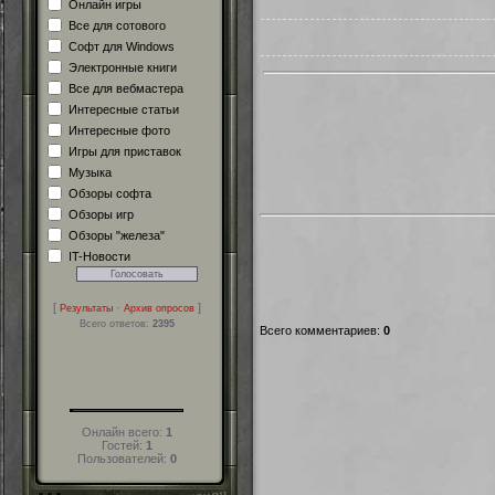
Онлайн игры
Все для сотового
Софт для Windows
Электронные книги
Все для вебмастера
Интересные статьи
Интересные фото
Игры для приставок
Музыка
Обзоры софта
Обзоры игр
Обзоры "железа"
IT-Новости
[
·
]
Результаты
Архив опросов
Всего ответов:
2395
Всего комментариев
:
0
Онлайн всего:
1
Гостей:
1
Пользователей:
0