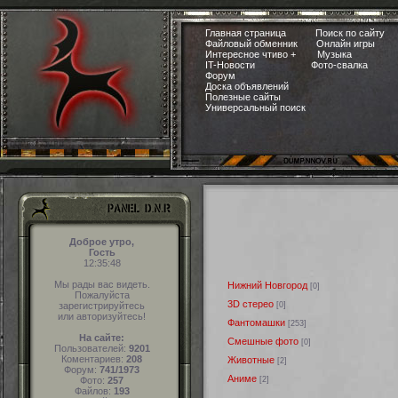
Главная страница
Поиск по сайту
Файловый обменник
Онлайн игры
Интересное чтиво +
Музыка
IT-Новости
Фото-свалка
Форум
Доска объявлений
Полезные сайты
Универсальный поиск
Доброе утро,
Гость
12:35:49
Мы рады вас видеть.
Нижний Новгород
[0]
Пожалуйста
3D стерео
[0]
зарегистрируйтесь
или авторизуйтесь!
Фантомашки
[253]
На сайте:
Смешные фото
[0]
Пользователей:
9201
Коментариев:
208
Животные
[2]
Форум:
741/1973
Аниме
[2]
Фото:
257
Файлов:
193