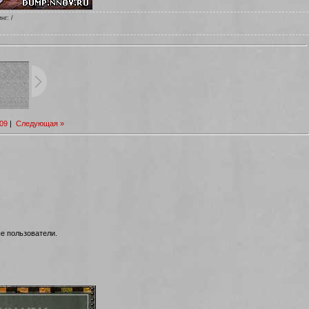
инг
: /
09
|
Следующая »
е пользователи.