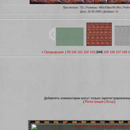
Просмотров
: 731 |
Размеры
: 480x439px/94.9Kb |
Рейт
Дата
: 18.06.2009 |
Добавил
:
liS
« Предыдущая
|
99
100
101
102
103
[
104
]
105
106
107
108
1
Добавлять комментарии могут только зарегистрированны
[
Регистрация
|
Вход
]