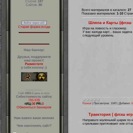
Статей:
187
Сайтов:
80
Всего материалов в каталоге:
27
Показано материалов:
1-10
Стра
Шляпа и Карты (флэш иг
Войти через uID
Старая форма входа
Игра на ловкость и глазомер.
У вас калода карт... ваша задач
следующий уровень.
Наш баннер:
Друзья, поддержите
наш проект!
Разместите
у себя кнопку ;)
--------------
Сайт
6503
-й день в сети.
Себестоимость сайта:
786.93$
Разное
|
Просмотров:
1045
|
Добавил:
l
тИЦ:
30
PR:
3
Обменяться баннером
Траектория ( флэш игр
Нам важно ваше мнение
Направьте маленький шарик по н
стрелками притягивают или отта
Чем наполнять сайт?