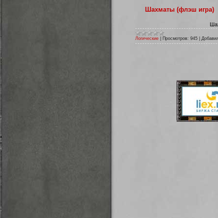
Шахматы (флэш игра)
Шах
Логические
|
Просмотров:
945
|
Добави