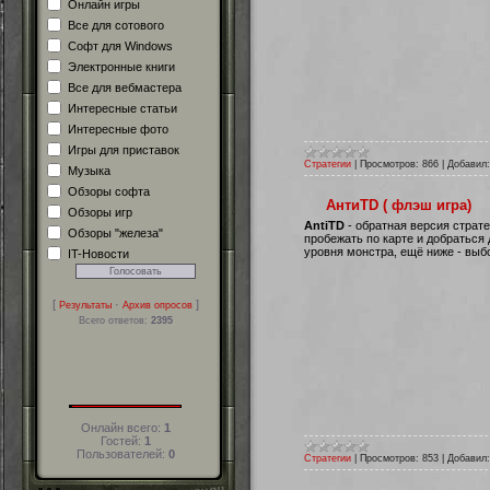
Онлайн игры
Все для сотового
Софт для Windows
Электронные книги
Все для вебмастера
Интересные статьи
Интересные фото
Игры для приставок
Стратегии
|
Просмотров:
866
|
Добавил:
Музыка
Обзоры софта
АнтиTD ( флэш игра)
Обзоры игр
AntiTD
- обратная версия страте
Обзоры "железа"
пробежать по карте и добраться 
уровня монстра, ещё ниже - выбор
IT-Новости
[
·
]
Результаты
Архив опросов
Всего ответов:
2395
Онлайн всего:
1
Гостей:
1
Пользователей:
0
Стратегии
|
Просмотров:
853
|
Добавил: