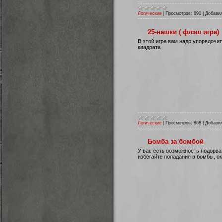
Логические
|
Просмотров:
890
|
Добави
25-нашки ( флэш игра)
В этой игре вам надо упорядочит
квадрата
Логические
|
Просмотров:
868
|
Добави
Бомба за бомбой
У вас есть возможность подорва
избегайте попадания в бомбы, о