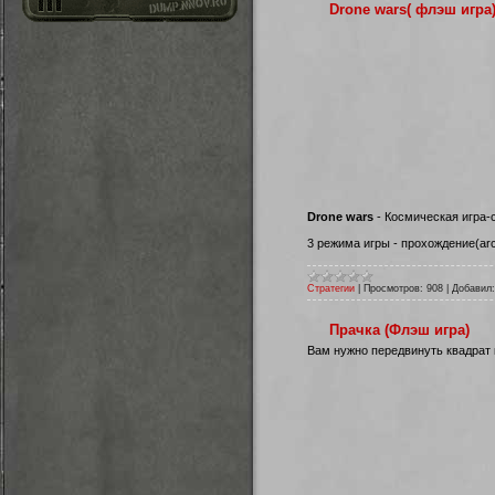
Drone wars( флэш игра
Drone wars
- Космическая игра-
3 режима игры - прохождение(arc
Стратегии
|
Просмотров:
908
|
Добавил:
Прачка (Флэш игра)
Вам нужно передвинуть квадрат 