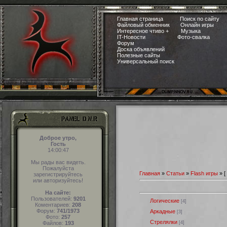
Главная страница
Поиск по сайту
Файловый обменник
Онлайн игры
Интересное чтиво +
Музыка
IT-Новости
Фото-свалка
Форум
Доска объявлений
Полезные сайты
Универсальный поиск
Доброе утро,
Гость
14:00:48
Мы рады вас видеть.
Пожалуйста
Главная
»
Статьи
»
Flash игры
»
[
зарегистрируйтесь
или авторизуйтесь!
На сайте:
Пользователей:
9201
Логические
[4]
Коментариев:
208
Форум:
741/1973
Аркадные
[3]
Фото:
257
Стрелялки
[4]
Файлов:
193