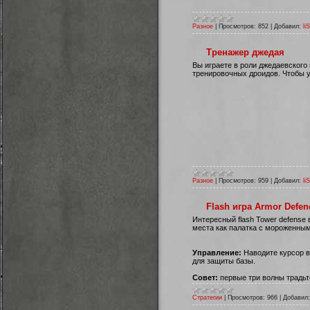
Разное
|
Просмотров:
852
|
Добавил:
li
Тренажер джедая
Вы играете в роли джедаевског
тренировочных дроидов. Чтобы 
Разное
|
Просмотров:
959
|
Добавил:
li
Flash игра Armor Defen
Интересный flash Tower defense 
места как палатка с мороженным
Управление:
Наводите курсор 
для защиты базы.
Совет:
первые три волны традьт
Стратегии
|
Просмотров:
966
|
Добавил: