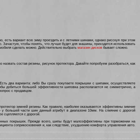
но, есть вариант всю зиму проездить и с летними шинами, однако рисскуя при этом
о. Зачастую, чтобы понять, что лучше будет для машины, приходится использовать
омобиля сделать можно. Действительно выбрать
магазин дисков
бывает сложно.
 назвать состав резины, рисунок протектора. Давайте попробуем разобраться, как
Есть два варианта: либо Вы сразу покупаете покрышки с шипами, осуществляете
чтобы добиться большей эффективности шиповка располагается не симметрично, а
вопрос с продавцом.
 протектор зимней резины. Как правило, наиболее оказываются эффективны зимние
 у большей части шин данный атрибут в диапазоне 10мм. На слияние с дорогой
е сцепляются с дорогой.
ванных покрышек. Прежде всего, шипы будут малоэффективны при торможении на
фициента соприкосковения и, как следствие, ухудшению комфорта управления авто.