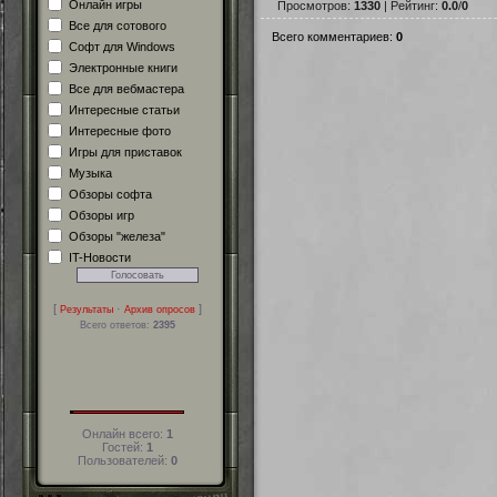
Онлайн игры
Просмотров:
1330
| Рейтинг:
0.0
/
0
Все для сотового
Всего комментариев:
0
Софт для Windows
Электронные книги
Все для вебмастера
Интересные статьи
Интересные фото
Игры для приставок
Музыка
Обзоры софта
Обзоры игр
Обзоры "железа"
IT-Новости
[
·
]
Результаты
Архив опросов
Всего ответов:
2395
Онлайн всего:
1
Гостей:
1
Пользователей:
0