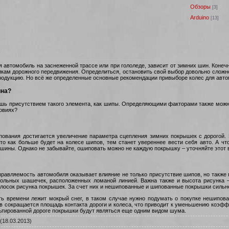
Обзоры
[3]
Arduino
[13]
я автомобиль на заснеженной трассе или при гололеде, зависит от зимних шин. Конеч
никам дорожного передвижения. Определиться, остановить свой выбор довольно сложн
родукцию. Но всё же определенные основные рекомендации привыборе колес для авт
ина?
ишь присутствием такого элемента, как шипы. Определяющими факторами также можно
ловиях?
ования достигается увеличение параметра сцепления зимних покрышек с дорогой. 
то как больше будет на колесе шипов, тем станет увереннее вести себя авто. А 
шины. Однако не забывайте, ошиповать можно не каждую покрышку – уточняйте этот 
правляемость автомобиля оказывает влияние не только присутствие шипов, но также
льных шашечек, расположенных ломаной линией. Важна также и высота рисунка –
лосок рисунка покрышек. За счет них и нешипованные и шипованные покрышки сильне
ь времени лежит мокрый снег, в таком случае нужно подумать о покупке нешипо
ов сокращается площадь контакта дороги и колеса, что приводит к уменьшению коэф
льтированной дороге покрышки будут являться еще одним видом шума.
(18.03.2013)