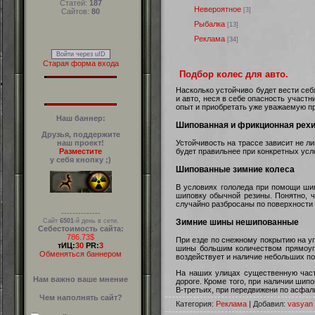
Статей:
187
Невероятное
[3]
Сайтов:
80
Рыбалка
[13]
Реклама
[34]
Войти через uID
Старая форма входа
Подбор колес для авто.
Насколько устойчиво будет вести себ
и авто, неся в себе опасность участ
опыт и приобретать уже уважаемую п
Наш баннер:
Шипованная и фрикционная рех
Друзья, поддержите
наш проект!
Устойчивость на трассе зависит не л
Разместите
будет правильнее при конкретных ус
у себя кнопку ;)
Шипованные зимние колеса
В условиях гололеда при помощи шип
шиповку обычной резины. Понятно, ч
случайно разбросаны по поверхности 
--------------
Зимние шины нешипованные
Сайт
6501
-й день в сети.
Себестоимость сайта:
786.73$
При езде по снежному покрытию на у
тИЦ:
30
PR:
3
шины большим количеством прямоуго
Обменяться баннером
воздействует и наличие небольших по
На наших улицах существенную част
Нам важно ваше мнение
дороге. Кроме того, при наличии шип
В-третьих, при передвижени по асфа
Чем наполнять сайт?
Категория:
Реклама
| Добавил:
vasyan