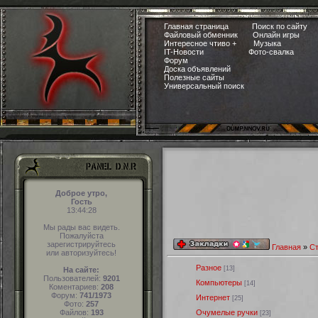
Главная страница
Поиск по сайту
Файловый обменник
Онлайн игры
Интересное чтиво +
Музыка
IT-Новости
Фото-свалка
Форум
Доска объявлений
Полезные сайты
Универсальный поиск
Доброе утро,
Гость
13:44:28
Мы рады вас видеть.
Пожалуйста
зарегистрируйтесь
Главная
»
Ст
или авторизуйтесь!
Разное
[13]
На сайте:
Пользователей:
9201
Компьютеры
[14]
Коментариев:
208
Форум:
741/1973
Интернет
[25]
Фото:
257
Файлов:
193
Очумелые ручки
[23]