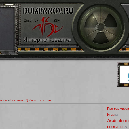
атьи
»
Реклама
[
Добавить статью
]
Программиров
Игры
[2]
Дизайн, фото,
Flash игры
[27]