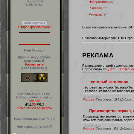
Статей:
187
Невероятное
[3]
Сайтов:
80
Рыбалка
[13]
Реклама
[34]
Войти через uID
Старая форма входа
Всего материалов в каталоге:
34
Показано материалов:
1-10
Стра
Наш баннер:
РЕКЛАМА
Друзья, поддержите
наш проект!
Разместите
Размещение статей в данном кат
у себя кнопку ;)
Сортировать по:
Дате
·
Названи
тестовый заголовок
тестовый заголовок ТестоваяТе
--------------
ТестоваяТестоваяТестоваяТесто
Сайт
6502
-й день в сети.
Себестоимость сайта:
Реклама
|
Просмотров:
1186
|
Добавил:
786.83$
тИЦ:
30
PR:
3
Обменяться баннером
Производство зеркал, 
Производство зеркал, остеклени
Нам важно ваше мнение
www.artsteklo.com Монтаж зерка
Чем наполнять сайт?
Реклама
|
Просмотров:
822
|
Добавил: