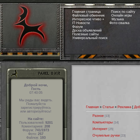
Главная страница
Поиск по сайту
Файловый обменник
Онлайн игры
Интересное чтиво +
Музыка
IT-Новости
Фото-свалка
Форум
Доска объявлений
Полезные сайты
Универсальный поиск
Доброй ночи,
Гость
07:40:06
Мы рады вас видеть.
Пожалуйста
Главная
»
Статьи
»
Реклама
[
Доб
зарегистрируйтесь
или авторизуйтесь!
Разное
[13]
На сайте:
Компьютеры
Пользователей:
9201
[14]
Коментариев:
208
Интернет
[25]
Форум:
741/1973
Фото:
257
Очумелые ручки
[23]
Файлов:
193