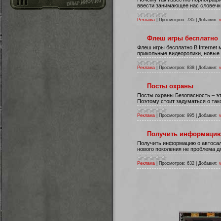
ввести занимающее нас словечко
Реклама
|
Просмотров:
735
|
Добавил:
Флеш игры бесплатно
Флеш игры бесплатно В Internet 
прикольные видеоролики, новые 
Реклама
|
Просмотров:
838
|
Добавил:
Посты охраны
Посты охраны Безопасность – эт
Поэтому стоит задуматься о так
Реклама
|
Просмотров:
995
|
Добавил:
Получить информацию 
Получить информацию о автосал
нового поколения не проблема д
Реклама
|
Просмотров:
632
|
Добавил: