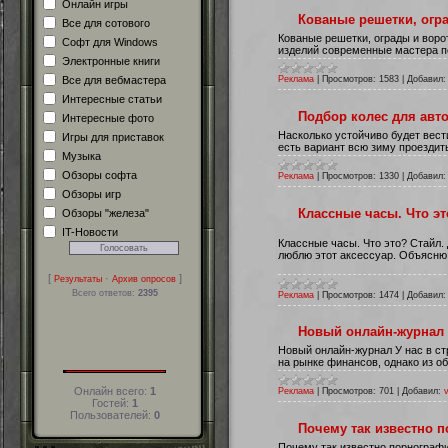
Онлайн игры
Кованые решетки, огр
Все для сотового
Кованые решетки, ограды и воро
Софт для Windows
изделий современные мастера п
Электронные книги
Все для вебмастера
Реклама
|
Просмотров:
1583
|
Добавил:
Интересные статьи
Подбор колес для авто
Интересные фото
Насколько устойчиво будет вест
Игры для приставок
есть вариант всю зиму проездит
Музыка
Обзоры софта
Реклама
|
Просмотров:
1330
|
Добавил:
Обзоры игр
Классные часы. Что эт
Обзоры "железа"
IT-Новости
Классные часы. Что это? Стайл. 
люблю этот аксессуар. Объясню 
[
·
]
Результаты
Архив опросов
Всего ответов:
2395
Реклама
|
Просмотров:
1474
|
Добавил:
Новый онлайн-журнал
Новый онлайн-журнал У нас в с
на рынке финансов, однако из о
Онлайн всего:
1
Реклама
|
Просмотров:
701
|
Добавил:
Гостей:
1
Пользователей:
0
Почему так известно п
Почему так известно порнографи