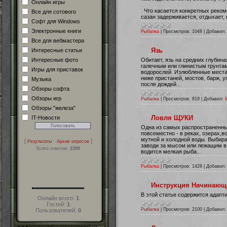
Онлайн игры
Что касается конкретных рекоме
Все для сотового
сазан задерживается, отдыхает,
Софт для Windows
Электронные книги
Рыбалка
|
Просмотров:
1048
|
Добавил:
Все для вебмастера
Язь
Интересные статьи
Интересные фото
Обитает, язь на средних глубин
галечным или глинистым грунта
Игры для приставок
водорослей. Излюбленные места 
ниже пристаней, мостов, барж, 
Музыка
после дождей...
Обзоры софта
Обзоры игр
Рыбалка
|
Просмотров:
819
|
Добавил:
l
Обзоры "железа"
Ловля ЩУКИ
IT-Новости
Одна из самых распространенны
повсеместно - в реках, озерах,в
мутной и холодной воды. Выбира
[
·
]
Результаты
Архив опросов
заводи за мысом или лежащим в 
Всего ответов:
2395
водится мелкая рыба...
Рыбалка
|
Просмотров:
1428
|
Добавил:
Инструкция Начинающ
В этой статье содержится адапт
Онлайн всего:
1
Гостей:
1
Рыбалка
|
Просмотров:
2100
|
Добавил:
Пользователей:
0