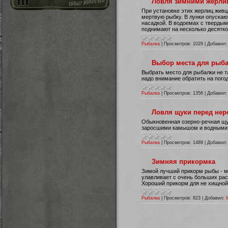
Ловля зимними жерли
При установке этих жерлиц живц
мертвую рыбку. В лунки опускают
насадкой. В водоемах с твердым
поднимают на несколько десятк
Рыбалка
|
Просмотров:
1029
|
Добавил:
Выбор места для рыб
Выбрать место для рыбалки не т
надо внимание обратить на погод
Рыбалка
|
Просмотров:
1356
|
Добавил:
Ловля щуки перед нер
Обыкновенная озерно-речная щук
заросшими камышом и водными 
Рыбалка
|
Просмотров:
1489
|
Добавил:
Зимняя прикормка
Зимой лучший прикорм рыбы - ме
улавливает с очень больших рас
Хороший прикорм для не хищной 
Рыбалка
|
Просмотров:
823
|
Добавил:
l