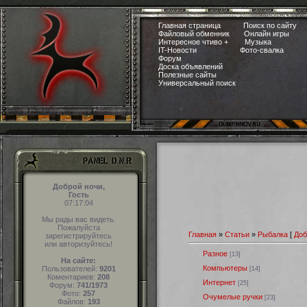
Главная страница
Поиск по сайту
Файловый обменник
Онлайн игры
Интересное чтиво +
Музыка
IT-Новости
Фото-свалка
Форум
Доска объявлений
Полезные сайты
Универсальный поиск
Доброй ночи,
Гость
07:17:05
Мы рады вас видеть.
Пожалуйста
Главная
»
Статьи
»
Рыбалка
[
Доб
зарегистрируйтесь
или авторизуйтесь!
Разное
[13]
На сайте:
Компьютеры
Пользователей:
9201
[14]
Коментариев:
208
Интернет
[25]
Форум:
741/1973
Фото:
257
Очумелые ручки
[23]
Файлов:
193