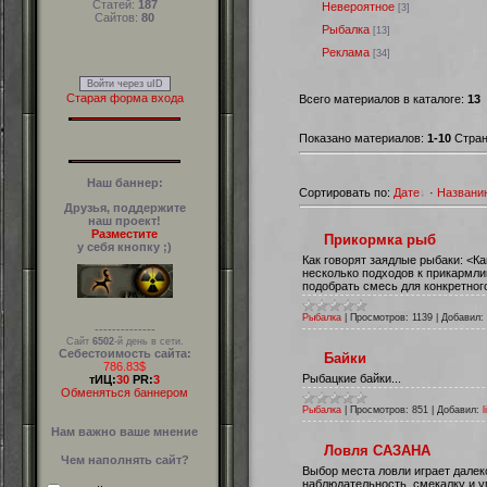
Статей:
187
Невероятное
[3]
Сайтов:
80
Рыбалка
[13]
Реклама
[34]
Войти через uID
Старая форма входа
Всего материалов в каталоге:
13
Показано материалов:
1-10
Стра
Наш баннер:
Сортировать по:
Дате
·
Названи
Друзья, поддержите
наш проект!
Разместите
Прикормка рыб
у себя кнопку ;)
Как говорят заядлые рыбаки: <К
несколько подходов к прикармл
подобрать смесь для конкретног
Рыбалка
|
Просмотров:
1139
|
Добавил:
--------------
Сайт
6502
-й день в сети.
Себестоимость сайта:
Байки
786.83$
Рыбацкие байки...
тИЦ:
30
PR:
3
Обменяться баннером
Рыбалка
|
Просмотров:
851
|
Добавил:
l
Нам важно ваше мнение
Ловля САЗАНА
Чем наполнять сайт?
Выбор места ловли играет далек
наблюдательность, смекалку и 