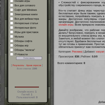
Онлайн игры
• Сложностей с фиксированием хо
обустройству современного города, в
Все для сотового
Софт для Windows
Кто-то считает флеш игры чересчур
бесплатные игры были такими, однако
Электронные книги
естественно, попробовать поиграть 
Все для вебмастера
жанры. Достаточно популярны страт
организации. Достаточно поклоннико
Интересные статьи
онлайн игры
. Всем прекрасно знакомы
Интересные фото
Давайте вообразим, что рабочие по
Игры для приставок
делать? Безусловно, поиграть в ненав
из внушительного списка флеш игр, ж
Музыка
Заметьте, в любой момент без хлопот
Обзоры софта
отсутствуют. Вдобавок бесплатные и
тут же готовы к применению. Простая
Обзоры игр
обязательно принесут вам положител
Обзоры "железа"
Категория:
Реклама
| Добавил:
vasyan
IT-Новости
Просмотров:
838
| Рейтинг:
0.0
/
0
Всего комментариев:
0
[
·
]
Результаты
Архив опросов
Всего ответов:
2395
Онлайн всего:
1
Гостей:
1
Пользователей:
0
Добав