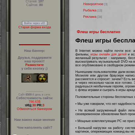
Статей:
187
Невероятное
[3]
Сайтов:
80
Рыбалка
[13]
Реклама
[34]
Войти через uID
Старая форма входа
Флеш игры бесплатно
Флеш игры беспл
В Internet можно найти почти все:
Наш баннер:
фильмы,
игры онлайн для детей
и вс
Друзья, поддержите
желанный результат - например, бес
наш проект!
высматривать музыкальный DVD на вит
Разместите
все опубликовано в свободном режим
у себя кнопку ;)
Нынешним пользователям дали возмож
Мозилле или другом браузере написа
рассмеется и спросит: зачем? Есть в
и через несколько часов все готово
радуешься необычным героям, огромны
с флеш играми и сыграть в игры аркад
--------------
Сайт
6500
-й день в сети.
Положительные стороны бесплатных 
Себестоимость сайта:
786.63$
• Мы уже говорили, что нет надобност
тИЦ:
30
PR:
3
Обменяться баннером
• Не всякий загруженный файл легк
своевременном обновлении flash-прои
Нам важно ваше мнение
• Мощные комплектующие РС не приго
Чем наполнять сайт?
• Большой нагрузки на работу сист
картинок, опережающих команд вы не 