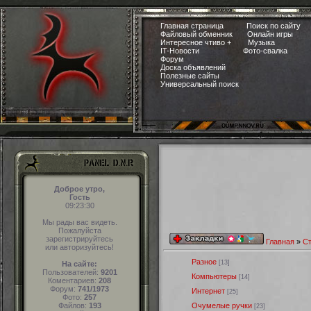
Главная страница
Поиск по сайту
Файловый обменник
Онлайн игры
Интересное чтиво +
Музыка
IT-Новости
Фото-свалка
Форум
Доска объявлений
Полезные сайты
Универсальный поиск
Доброе утро,
Гость
09:23:30
Мы рады вас видеть.
Пожалуйста
зарегистрируйтесь
Главная
»
Ст
или авторизуйтесь!
Разное
[13]
На сайте:
Пользователей:
9201
Компьютеры
[14]
Коментариев:
208
Форум:
741/1973
Интернет
[25]
Фото:
257
Файлов:
193
Очумелые ручки
[23]