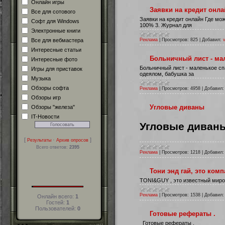
Онлайн игры
Заявки на кредит онла
Все для сотового
Заявки на кредит онлайн Где мо
Софт для Windows
100% 3. Журнал для
Электронные книги
Все для вебмастера
Реклама
|
Просмотров:
825
|
Добавил:
Интересные статьи
Больничный лист - ма
Интересные фото
Больничный лист - маленькое сп
Игры для приставок
одеялом, бабушка за
Музыка
Обзоры софта
Реклама
|
Просмотров:
4958
|
Добавил:
Обзоры игр
Угловые диваны
Обзоры "железа"
IT-Новости
Угловые диван
[
·
]
Результаты
Архив опросов
Всего ответов:
2395
Реклама
|
Просмотров:
1218
|
Добавил:
Тони энд гай, это ком
TONI&GUY , это известный миров
Реклама
|
Просмотров:
1538
|
Добавил:
Онлайн всего:
1
Гостей:
1
Пользователей:
0
Готовые рефераты .
Готовые рефераты .