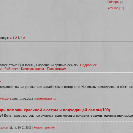
Обзоры
[3]
Arduino
[13]
ницы:
«
1
2
3
4
»
алоге стоит 1$ в месяц. Разрешены прямые ссылки.
Подробнее...
ю
·
Рейтингу
·
Комментариям
·
Просмотрам
е
м недавно я начал увлекаться заработком в интернете. Начинать приходилось с обычног
vasyan
|
Дата:
19.01.2013
|
Комментарии (0)
 при помощи красивой люстры и подходящей лампы(100)
? Есть такие люстры, при эксплуатации которыx применять лампы наквливания мощно
vasyan
|
Дата:
19.01.2013
|
Комментарии (0)