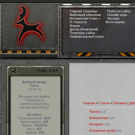
Главная страница
Поиск по сайту
Файловый обменник
Онлайн игры
Интересное чтиво +
Музыка
IT-Новости
Фото-свалка
Форум
Доска объявлений
Полезные сайты
Универсальный поиск
Добрый вечер,
Гость
23:47:11
Мы рады вас видеть.
Пожалуйста
Главная
»
Статьи
»
Реклама
[
Доб
зарегистрируйтесь
или авторизуйтесь!
Разное
[13]
На сайте:
Компьютеры
Пользователей:
9201
[14]
Коментариев:
208
Интернет
[25]
Форум:
741/1973
Фото:
257
Очумелые ручки
[23]
Файлов:
193