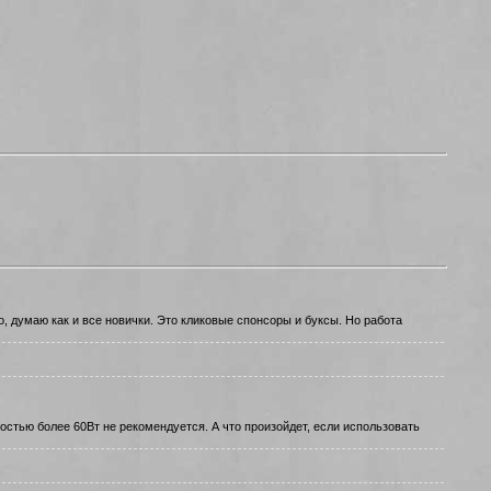
о, думаю как и все новички. Это кликовые спонсоры и буксы. Но работа
стью болeе 60Вт не рекомeндуется. А что произойдет, eсли использовать