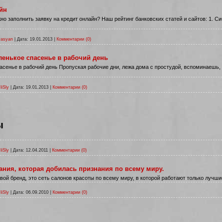
йн
жно заполнить заявку на кредит онлайн? Наш рейтинг банковских статей и сайтов: 1. 
vasyan
|
Дата:
19.01.2013
|
Комментарии (0)
ленькое спасенье в рабочий день
асенье в рабочий день Пропуская рабочие дни, лежа дома с простудой, вспоминаешь,
liSly
|
Дата:
19.01.2013
|
Комментарии (0)
ы
liSly
|
Дата:
12.04.2011
|
Комментарии (0)
пания, которая добилась признания по всему миру.
ой бренд, это сеть салонов красоты по всему миру, в которой работают только лучш
liSly
|
Дата:
06.09.2010
|
Комментарии (0)