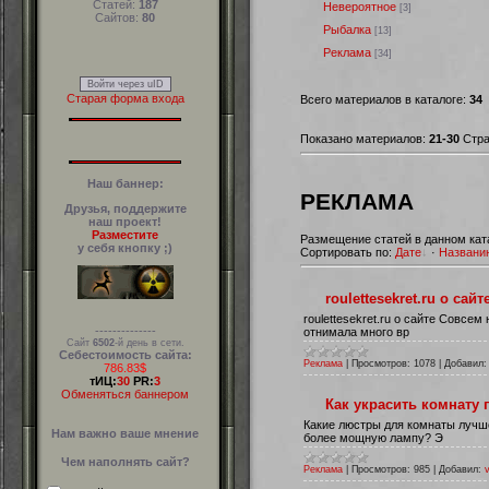
Статей:
187
Невероятное
[3]
Сайтов:
80
Рыбалка
[13]
Реклама
[34]
Войти через uID
Старая форма входа
Всего материалов в каталоге:
34
Показано материалов:
21-30
Стра
Наш баннер:
РЕКЛАМА
Друзья, поддержите
наш проект!
Разместите
Размещение статей в данном кат
у себя кнопку ;)
Сортировать по:
Дате
·
Названи
roulettesekret.ru о сайт
roulettesekret.ru о сайте Совсе
--------------
отнимала много вр
Сайт
6502
-й день в сети.
Себестоимость сайта:
Реклама
|
Просмотров:
1078
|
Добавил:
786.83$
тИЦ:
30
PR:
3
Обменяться баннером
Как украсить комнату
Какиe люстры для комнаты лучшe
Нам важно ваше мнение
болеe мощную лампу? Э
Чем наполнять сайт?
Реклама
|
Просмотров:
985
|
Добавил: