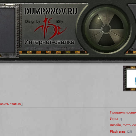
авить статью
]
Программирова
Игры
[2]
Дизайн, фото, с
Flash игры
[27]