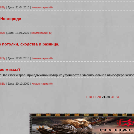
liSly
|
Дата:
21.04.2010
|
Комментарии (0)
 Новгороде
liSly
|
Дата:
13.04.2010
|
Комментарии (0)
потолки, сходства и разница.
liSly
|
Дата:
12.04.2010
|
Комментарии (0)
кие миксы?
? Это смеси трав, при вдыхании которых улучшается эмоциональная атмосфера челов
liSly
|
Дата:
20.10.2009
|
Комментарии (0)
1-10
11-20
21-30
31-34